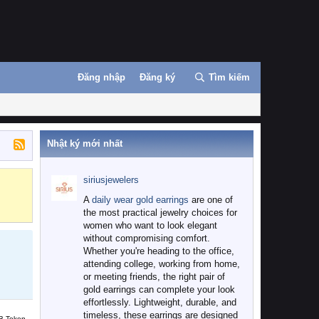
Đăng nhập
Đăng ký
Tìm kiếm
Nhật ký mới nhất
siriusjewelers
Binance
MEXC
A
daily wear gold earrings
are one of
the most practical jewelry choices for
women who want to look elegant
without compromising comfort.
Whether you're heading to the office,
attending college, working from home,
or meeting friends, the right pair of
gold earrings can complete your look
effortlessly. Lightweight, durable, and
timeless, these earrings are designed
B Token