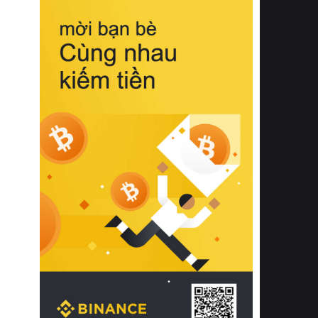
biệt từ bề mặt vải mềm mịn, khả năng
thoáng khí tuyệt vời cho đến độ đàn
hồi chuẩn xác của phần đệm nâng đỡ
cột sống.
Bên cạnh đó, việc lựa chọn các dòng
sản phẩm đạt chuẩn chất lượng quốc
tế còn giúp ngăn ngừa tình trạng kích
ứng da, hạn chế sự phát triển của vi
khuẩn và nấm mốc trong điều kiện
thời tiết nóng ẩm. Bạn có thể tìm hiểu
thêm các nghiên cứu khoa học về tác
động của giấc ngủ và môi trường
phòng ngủ đối với sức khỏe con
người tại Sleep Foundation (External
Link) để có cái nhìn toàn diện hơn.
2. Các tiêu chí vàng khi lựa chọn
chăn ga gối đệm cao cấp cho phòng
ngủ
Để sở hữu một bộ chăn ga gối đệm
cao cấp hoàn hảo cả về thẩm mỹ lẫn
công năng, người tiêu dùng cần cân
nhắc kỹ lưỡng các tiêu chí quan trọng