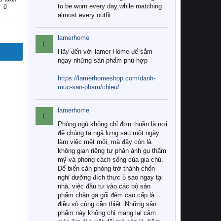
to be worn every day while matching
0
almost every outfit.
lamerhome
L
Hãy đến với lamer Home để sắm
ngay những sản phẩm phù hợp
https://lamerhomeshop.com/danh-
muc-san-pham/chieu/
lamerhome
L
Phòng ngủ không chỉ đơn thuần là nơi
để chúng ta ngả lưng sau một ngày
làm việc mệt mỏi, mà đây còn là
không gian riêng tư phản ánh gu thẩm
mỹ và phong cách sống của gia chủ.
Để biến căn phòng trở thành chốn
nghỉ dưỡng đích thực 5 sao ngay tại
nhà, việc đầu tư vào các bộ sản
phẩm chăn ga gối đệm cao cấp là
điều vô cùng cần thiết. Những sản
phẩm này không chỉ mang lại cảm