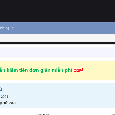
nh bạ
n kiếm tiền đơn giản miễn phí
a
n 2024
g chín 2024
Lượt thích
VN