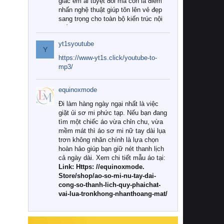
giác êm ái tuyệt đối mà còn là điểm
nhấn nghệ thuật giúp tôn lên vẻ đẹp
sang trọng cho toàn bộ kiến trúc nội
thất.
yt1syoutube
Tuy nhiên, giữa thị trường đa dạng
Y
với vô vàn thương hiệu và mẫu mã
https://www-yt1s.click/youtube-to-
như hiện nay, làm thế nào để chọn
mp3/
được những bộ chăn ga gối đệm cao
cấp thực sự chất lượng, phù hợp với
equinoxmode
khí hậu và nhu cầu sử dụng của gia
đình? Hãy cùng chúng tôi đi tìm lời
Đi làm hàng ngày ngại nhất là việc
giải đáp chi tiết qua bài viết dưới đây.
giặt ủi sơ mi phức tạp. Nếu bạn đang
tìm một chiếc áo vừa chỉn chu, vừa
1. Tại sao các gia đình hiện đại lại ưa
mềm mát thì áo sơ mi nữ tay dài lụa
chuộng chăn ga gối đệm cao cấp?
trơn không nhăn chính là lựa chọn
hoàn hảo giúp bạn giữ nét thanh lịch
Khác với các dòng sản phẩm thông
cả ngày dài. Xem chi tiết mẫu áo tại:
thường, những bộ chăn ga gối đệm
Link: Https: //equinoxmode.
cao cấp trải qua quy trình sản xuất
Store/shop/ao-so-mi-nu-tay-dai-
nghiêm ngặt từ khâu chọn lọc nguyên
cong-so-thanh-lich-quy-phaichat-
liệu tự nhiên đến công nghệ dệt
vai-lua-tronkhong-nhanthoang-mat/
nhuộm hiện đại không chứa hóa chất
độc hại. Khi sử dụng dòng sản phẩm
này, bạn sẽ cảm nhận rõ rệt sự khác