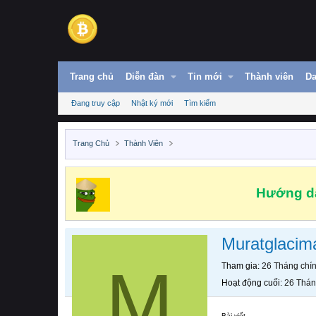
Trang chủ
Diễn đàn
Tin mới
Thành viên
Da
Đang truy cập
Nhật ký mới
Tìm kiếm
Trang Chủ
Thành Viên
Hướng dẫ
Muratglacim
M
Tham gia
26 Tháng chí
Hoạt động cuối
26 Thán
Bài viết