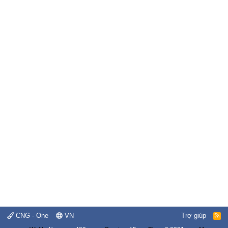
CNG - One
VN
Trợ giúp
R
S