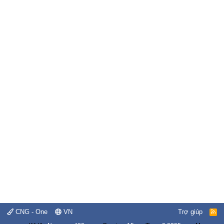
CNG - One
VN
Trợ giúp
R
S