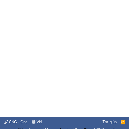
CNG - One
VN
Trợ giúp
R
S