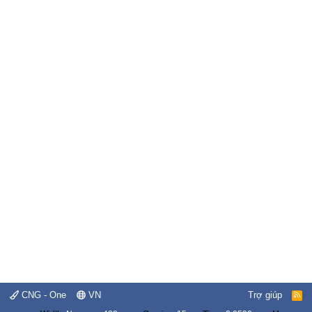
CNG - One
VN
Trợ giúp
R
S