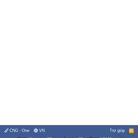
CNG - One
VN
Trợ giúp
R
S