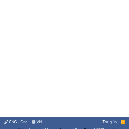
CNG - One
VN
Trợ giúp
R
S