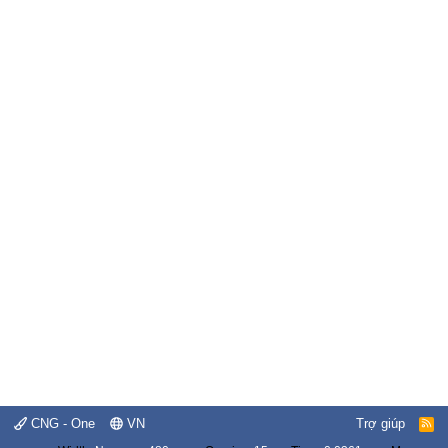
CNG - One
VN
Trợ giúp
R
S