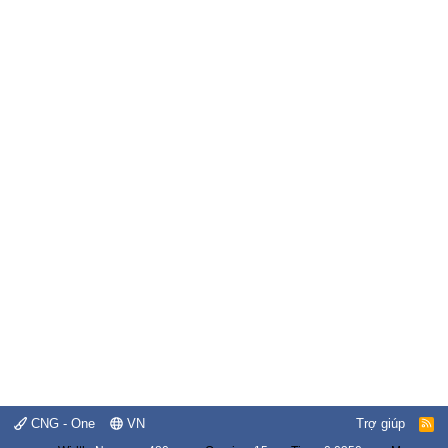
CNG - One
VN
Trợ giúp
R
S