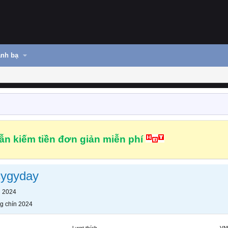
nh bạ
n kiếm tiền đơn giản miễn phí
ygyday
n 2024
g chín 2024
Lượt thích
VN