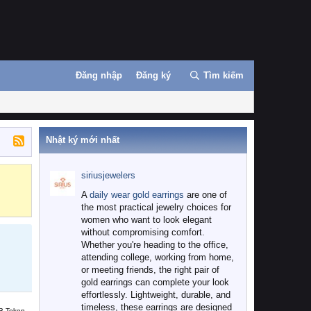
Đăng nhập
Đăng ký
Tìm kiếm
Nhật ký mới nhất
siriusjewelers
Binance
MEXC
A
daily wear gold earrings
are one of
the most practical jewelry choices for
women who want to look elegant
without compromising comfort.
Whether you're heading to the office,
attending college, working from home,
or meeting friends, the right pair of
gold earrings can complete your look
effortlessly. Lightweight, durable, and
timeless, these earrings are designed
B Token