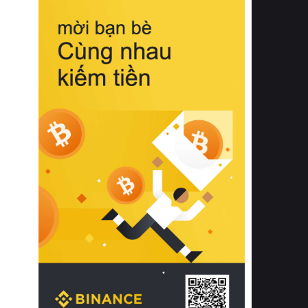
biệt từ bề mặt vải mềm mịn, khả năng
thoáng khí tuyệt vời cho đến độ đàn
hồi chuẩn xác của phần đệm nâng đỡ
cột sống.
Bên cạnh đó, việc lựa chọn các dòng
sản phẩm đạt chuẩn chất lượng quốc
tế còn giúp ngăn ngừa tình trạng kích
ứng da, hạn chế sự phát triển của vi
khuẩn và nấm mốc trong điều kiện
thời tiết nóng ẩm. Bạn có thể tìm hiểu
thêm các nghiên cứu khoa học về tác
động của giấc ngủ và môi trường
phòng ngủ đối với sức khỏe con
người tại Sleep Foundation (External
Link) để có cái nhìn toàn diện hơn.
2. Các tiêu chí vàng khi lựa chọn
chăn ga gối đệm cao cấp cho phòng
ngủ
Để sở hữu một bộ chăn ga gối đệm
cao cấp hoàn hảo cả về thẩm mỹ lẫn
công năng, người tiêu dùng cần cân
nhắc kỹ lưỡng các tiêu chí quan trọng