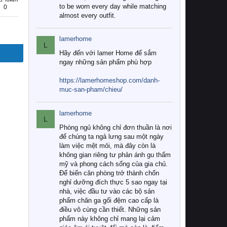
to be worn every day while matching
0
almost every outfit.
lamerhome
L
Hãy đến với lamer Home để sắm
ngay những sản phẩm phù hợp
https://lamerhomeshop.com/danh-
muc-san-pham/chieu/
lamerhome
L
Phòng ngủ không chỉ đơn thuần là nơi
để chúng ta ngả lưng sau một ngày
làm việc mệt mỏi, mà đây còn là
không gian riêng tư phản ánh gu thẩm
mỹ và phong cách sống của gia chủ.
Để biến căn phòng trở thành chốn
nghỉ dưỡng đích thực 5 sao ngay tại
nhà, việc đầu tư vào các bộ sản
phẩm chăn ga gối đệm cao cấp là
điều vô cùng cần thiết. Những sản
phẩm này không chỉ mang lại cảm