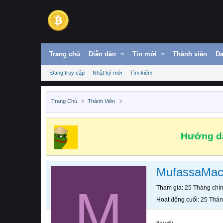
Trang chủ
Diễn đàn
Tin mới
Thành viên
Da
Đang truy cập
Nhật ký mới
Tìm kiếm
Trang Chủ
Thành Viên
Hướng dẫ
MufassaMac
M
Tham gia
25 Tháng chí
Hoạt động cuối
25 Thán
Bài viết