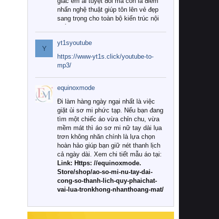
giác êm ái tuyệt đối mà còn là điểm
nhấn nghệ thuật giúp tôn lên vẻ đẹp
sang trọng cho toàn bộ kiến trúc nội
thất.
yt1syoutube
Tuy nhiên, giữa thị trường đa dạng
Y
với vô vàn thương hiệu và mẫu mã
https://www-yt1s.click/youtube-to-
như hiện nay, làm thế nào để chọn
mp3/
được những bộ chăn ga gối đệm cao
cấp thực sự chất lượng, phù hợp với
equinoxmode
khí hậu và nhu cầu sử dụng của gia
đình? Hãy cùng chúng tôi đi tìm lời
Đi làm hàng ngày ngại nhất là việc
giải đáp chi tiết qua bài viết dưới đây.
giặt ủi sơ mi phức tạp. Nếu bạn đang
tìm một chiếc áo vừa chỉn chu, vừa
1. Tại sao các gia đình hiện đại lại ưa
mềm mát thì áo sơ mi nữ tay dài lụa
chuộng chăn ga gối đệm cao cấp?
trơn không nhăn chính là lựa chọn
hoàn hảo giúp bạn giữ nét thanh lịch
Khác với các dòng sản phẩm thông
cả ngày dài. Xem chi tiết mẫu áo tại:
thường, những bộ chăn ga gối đệm
Link: Https: //equinoxmode.
cao cấp trải qua quy trình sản xuất
Store/shop/ao-so-mi-nu-tay-dai-
nghiêm ngặt từ khâu chọn lọc nguyên
cong-so-thanh-lich-quy-phaichat-
liệu tự nhiên đến công nghệ dệt
vai-lua-tronkhong-nhanthoang-mat/
nhuộm hiện đại không chứa hóa chất
độc hại. Khi sử dụng dòng sản phẩm
này, bạn sẽ cảm nhận rõ rệt sự khác