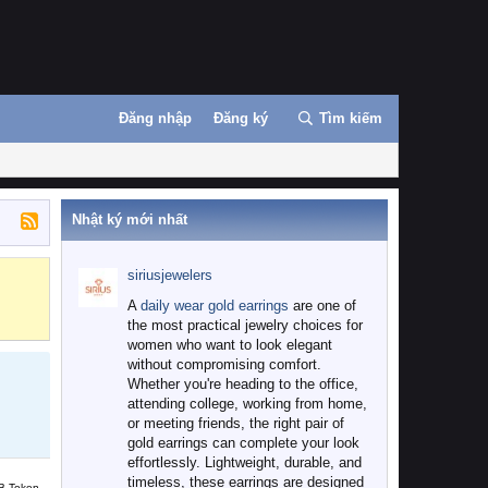
Đăng nhập
Đăng ký
Tìm kiếm
Nhật ký mới nhất
siriusjewelers
Binance
MEXC
A
daily wear gold earrings
are one of
the most practical jewelry choices for
women who want to look elegant
without compromising comfort.
Whether you're heading to the office,
attending college, working from home,
or meeting friends, the right pair of
gold earrings can complete your look
effortlessly. Lightweight, durable, and
timeless, these earrings are designed
B Token