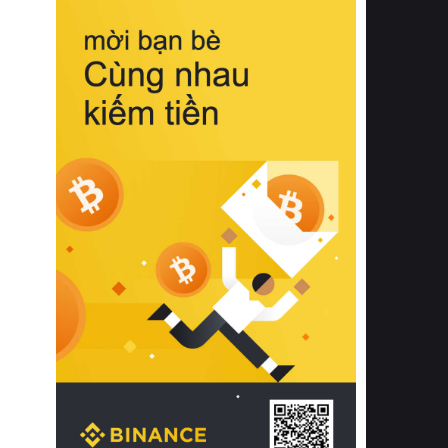
biệt từ bề mặt vải mềm mịn, khả năng
thoáng khí tuyệt vời cho đến độ đàn
hồi chuẩn xác của phần đệm nâng đỡ
cột sống.
Bên cạnh đó, việc lựa chọn các dòng
sản phẩm đạt chuẩn chất lượng quốc
tế còn giúp ngăn ngừa tình trạng kích
ứng da, hạn chế sự phát triển của vi
khuẩn và nấm mốc trong điều kiện
thời tiết nóng ẩm. Bạn có thể tìm hiểu
thêm các nghiên cứu khoa học về tác
động của giấc ngủ và môi trường
phòng ngủ đối với sức khỏe con
người tại Sleep Foundation (External
Link) để có cái nhìn toàn diện hơn.
2. Các tiêu chí vàng khi lựa chọn
chăn ga gối đệm cao cấp cho phòng
ngủ
Để sở hữu một bộ chăn ga gối đệm
cao cấp hoàn hảo cả về thẩm mỹ lẫn
công năng, người tiêu dùng cần cân
nhắc kỹ lưỡng các tiêu chí quan trọng