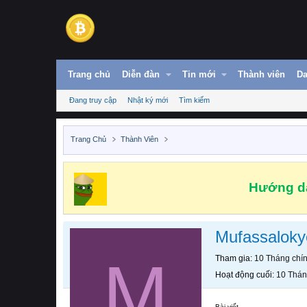
Trang chủ
Diễn đàn
Tin mới
Thành viên
Da
Đang truy cập
Nhật ký mới
Tìm kiếm
Trang Chủ
Thành Viên
Hướng dẫ
Mufassalokye
M
Tham gia
10 Tháng chí
Hoạt động cuối
10 Thán
Bài viết