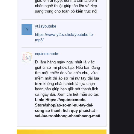
giác êm ái tuyệt đối mà còn là điểm
nhấn nghệ thuật giúp tôn lên vẻ đẹp
sang trọng cho toàn bộ kiến trúc nội
thất.
yt1syoutube
Tuy nhiên, giữa thị trường đa dạng
Y
với vô vàn thương hiệu và mẫu mã
https://www-yt1s.click/youtube-to-
như hiện nay, làm thế nào để chọn
mp3/
được những bộ chăn ga gối đệm cao
cấp thực sự chất lượng, phù hợp với
equinoxmode
khí hậu và nhu cầu sử dụng của gia
đình? Hãy cùng chúng tôi đi tìm lời
Đi làm hàng ngày ngại nhất là việc
giải đáp chi tiết qua bài viết dưới đây.
giặt ủi sơ mi phức tạp. Nếu bạn đang
tìm một chiếc áo vừa chỉn chu, vừa
1. Tại sao các gia đình hiện đại lại ưa
mềm mát thì áo sơ mi nữ tay dài lụa
chuộng chăn ga gối đệm cao cấp?
trơn không nhăn chính là lựa chọn
hoàn hảo giúp bạn giữ nét thanh lịch
Khác với các dòng sản phẩm thông
cả ngày dài. Xem chi tiết mẫu áo tại:
thường, những bộ chăn ga gối đệm
Link: Https: //equinoxmode.
cao cấp trải qua quy trình sản xuất
Store/shop/ao-so-mi-nu-tay-dai-
nghiêm ngặt từ khâu chọn lọc nguyên
cong-so-thanh-lich-quy-phaichat-
liệu tự nhiên đến công nghệ dệt
vai-lua-tronkhong-nhanthoang-mat/
nhuộm hiện đại không chứa hóa chất
độc hại. Khi sử dụng dòng sản phẩm
này, bạn sẽ cảm nhận rõ rệt sự khác