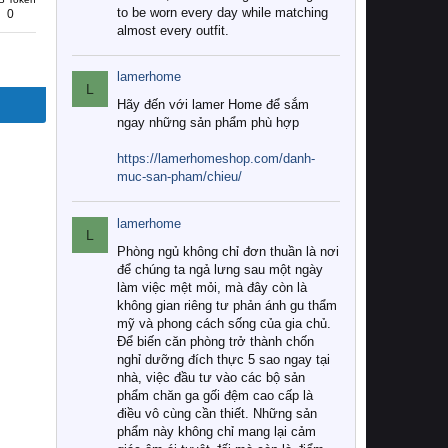
to be worn every day while matching
0
almost every outfit.
lamerhome
L
Hãy đến với lamer Home để sắm
ngay những sản phẩm phù hợp
https://lamerhomeshop.com/danh-
muc-san-pham/chieu/
lamerhome
L
Phòng ngủ không chỉ đơn thuần là nơi
để chúng ta ngả lưng sau một ngày
làm việc mệt mỏi, mà đây còn là
không gian riêng tư phản ánh gu thẩm
mỹ và phong cách sống của gia chủ.
Để biến căn phòng trở thành chốn
nghỉ dưỡng đích thực 5 sao ngay tại
nhà, việc đầu tư vào các bộ sản
phẩm chăn ga gối đệm cao cấp là
điều vô cùng cần thiết. Những sản
phẩm này không chỉ mang lại cảm