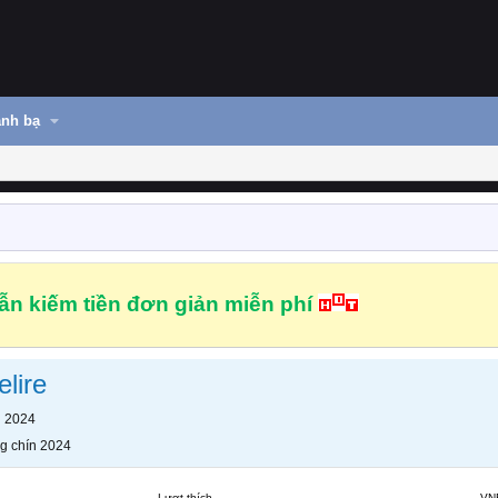
nh bạ
n kiếm tiền đơn giản miễn phí
lire
n 2024
g chín 2024
Lượt thích
VN