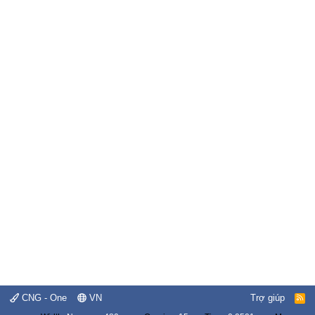
CNG - One
VN
Trợ giúp
R
S