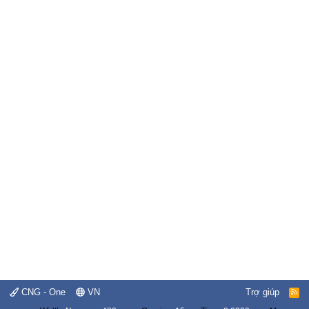
CNG - One
VN
Trợ giúp
R
S