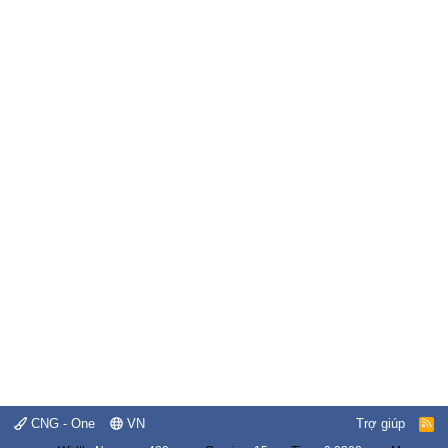
CNG - One
VN
Trợ giúp
R
S