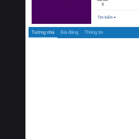
0
Tìm kiếm
Tường nhà
Bài đăng
Thông tin