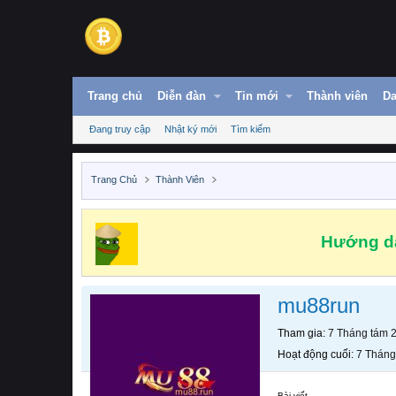
Trang chủ
Diễn đàn
Tin mới
Thành viên
Da
Đang truy cập
Nhật ký mới
Tìm kiếm
Trang Chủ
Thành Viên
Hướng dẫ
mu88run
Tham gia
7 Tháng tám 
Hoạt động cuối
7 Tháng
Bài viết