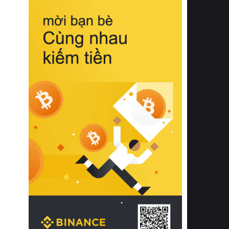
biệt từ bề mặt vải mềm mịn, khả năng
thoáng khí tuyệt vời cho đến độ đàn
hồi chuẩn xác của phần đệm nâng đỡ
cột sống.
Bên cạnh đó, việc lựa chọn các dòng
sản phẩm đạt chuẩn chất lượng quốc
tế còn giúp ngăn ngừa tình trạng kích
ứng da, hạn chế sự phát triển của vi
khuẩn và nấm mốc trong điều kiện
thời tiết nóng ẩm. Bạn có thể tìm hiểu
thêm các nghiên cứu khoa học về tác
động của giấc ngủ và môi trường
phòng ngủ đối với sức khỏe con
người tại Sleep Foundation (External
Link) để có cái nhìn toàn diện hơn.
2. Các tiêu chí vàng khi lựa chọn
chăn ga gối đệm cao cấp cho phòng
ngủ
Để sở hữu một bộ chăn ga gối đệm
cao cấp hoàn hảo cả về thẩm mỹ lẫn
công năng, người tiêu dùng cần cân
nhắc kỹ lưỡng các tiêu chí quan trọng