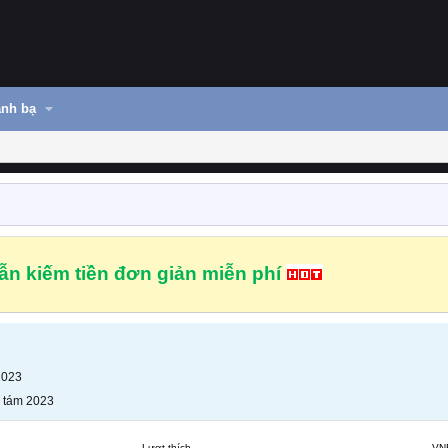
nh bạ
n kiếm tiền đơn giản miễn phí
2023
 tám 2023
Lượt thích
VN