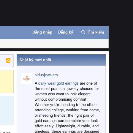
Đăng nhập
Đăng ký
Tìm kiếm
Nhật ký mới nhất
siriusjewelers
Binance
MEXC
A
daily wear gold earrings
are one of
the most practical jewelry choices for
women who want to look elegant
without compromising comfort.
Whether you're heading to the office,
attending college, working from home,
or meeting friends, the right pair of
gold earrings can complete your look
effortlessly. Lightweight, durable, and
timeless, these earrings are designed
B Token