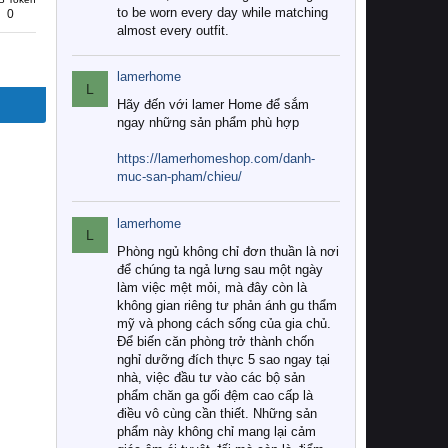
to be worn every day while matching
0
almost every outfit.
lamerhome
L
Hãy đến với lamer Home để sắm
ngay những sản phẩm phù hợp
https://lamerhomeshop.com/danh-
muc-san-pham/chieu/
lamerhome
L
Phòng ngủ không chỉ đơn thuần là nơi
để chúng ta ngả lưng sau một ngày
làm việc mệt mỏi, mà đây còn là
không gian riêng tư phản ánh gu thẩm
mỹ và phong cách sống của gia chủ.
Để biến căn phòng trở thành chốn
nghỉ dưỡng đích thực 5 sao ngay tại
nhà, việc đầu tư vào các bộ sản
phẩm chăn ga gối đệm cao cấp là
điều vô cùng cần thiết. Những sản
phẩm này không chỉ mang lại cảm