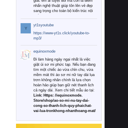
giác êm ái tuyệt đối mà còn là điểm
nhấn nghệ thuật giúp tôn lên vẻ đẹp
sang trọng cho toàn bộ kiến trúc nội
thất.
yt1syoutube
Tuy nhiên, giữa thị trường đa dạng
Y
với vô vàn thương hiệu và mẫu mã
https://www-yt1s.click/youtube-to-
như hiện nay, làm thế nào để chọn
mp3/
được những bộ chăn ga gối đệm cao
cấp thực sự chất lượng, phù hợp với
equinoxmode
khí hậu và nhu cầu sử dụng của gia
đình? Hãy cùng chúng tôi đi tìm lời
Đi làm hàng ngày ngại nhất là việc
giải đáp chi tiết qua bài viết dưới đây.
giặt ủi sơ mi phức tạp. Nếu bạn đang
tìm một chiếc áo vừa chỉn chu, vừa
1. Tại sao các gia đình hiện đại lại ưa
mềm mát thì áo sơ mi nữ tay dài lụa
chuộng chăn ga gối đệm cao cấp?
trơn không nhăn chính là lựa chọn
hoàn hảo giúp bạn giữ nét thanh lịch
Khác với các dòng sản phẩm thông
cả ngày dài. Xem chi tiết mẫu áo tại:
thường, những bộ chăn ga gối đệm
Link: Https: //equinoxmode.
cao cấp trải qua quy trình sản xuất
Store/shop/ao-so-mi-nu-tay-dai-
nghiêm ngặt từ khâu chọn lọc nguyên
cong-so-thanh-lich-quy-phaichat-
liệu tự nhiên đến công nghệ dệt
vai-lua-tronkhong-nhanthoang-mat/
nhuộm hiện đại không chứa hóa chất
độc hại. Khi sử dụng dòng sản phẩm
này, bạn sẽ cảm nhận rõ rệt sự khác