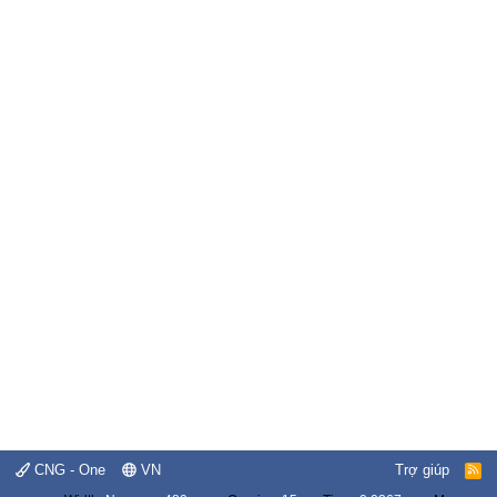
CNG - One
VN
Trợ giúp
R
S