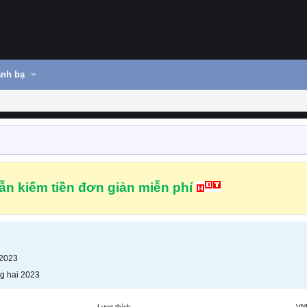
nh bạ
n kiếm tiền đơn giản miễn phí
 2023
g hai 2023
Lượt thích
VN