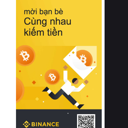
biệt từ bề mặt vải mềm mịn, khả năng
thoáng khí tuyệt vời cho đến độ đàn
hồi chuẩn xác của phần đệm nâng đỡ
cột sống.
Bên cạnh đó, việc lựa chọn các dòng
sản phẩm đạt chuẩn chất lượng quốc
tế còn giúp ngăn ngừa tình trạng kích
ứng da, hạn chế sự phát triển của vi
khuẩn và nấm mốc trong điều kiện
thời tiết nóng ẩm. Bạn có thể tìm hiểu
thêm các nghiên cứu khoa học về tác
động của giấc ngủ và môi trường
phòng ngủ đối với sức khỏe con
người tại Sleep Foundation (External
Link) để có cái nhìn toàn diện hơn.
2. Các tiêu chí vàng khi lựa chọn
chăn ga gối đệm cao cấp cho phòng
ngủ
Để sở hữu một bộ chăn ga gối đệm
cao cấp hoàn hảo cả về thẩm mỹ lẫn
công năng, người tiêu dùng cần cân
nhắc kỹ lưỡng các tiêu chí quan trọng