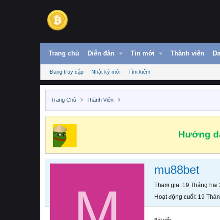
Trang chủ
Diễn đàn
Tin mới
Thành viên
Da
Đang truy cập
Nhật ký mới
Tìm kiếm
Trang Chủ
Thành Viên
Hướng dẫ
mu88bet
M
Tham gia
19 Tháng hai
Hoạt động cuối
19 Thán
Bài viết