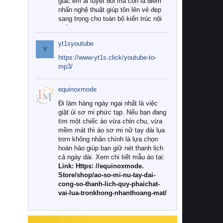
giác êm ái tuyệt đối mà còn là điểm
nhấn nghệ thuật giúp tôn lên vẻ đẹp
sang trọng cho toàn bộ kiến trúc nội
thất.
yt1syoutube
Tuy nhiên, giữa thị trường đa dạng
Y
với vô vàn thương hiệu và mẫu mã
https://www-yt1s.click/youtube-to-
như hiện nay, làm thế nào để chọn
mp3/
được những bộ chăn ga gối đệm cao
cấp thực sự chất lượng, phù hợp với
equinoxmode
khí hậu và nhu cầu sử dụng của gia
đình? Hãy cùng chúng tôi đi tìm lời
Đi làm hàng ngày ngại nhất là việc
giải đáp chi tiết qua bài viết dưới đây.
giặt ủi sơ mi phức tạp. Nếu bạn đang
tìm một chiếc áo vừa chỉn chu, vừa
1. Tại sao các gia đình hiện đại lại ưa
mềm mát thì áo sơ mi nữ tay dài lụa
chuộng chăn ga gối đệm cao cấp?
trơn không nhăn chính là lựa chọn
hoàn hảo giúp bạn giữ nét thanh lịch
Khác với các dòng sản phẩm thông
cả ngày dài. Xem chi tiết mẫu áo tại:
thường, những bộ chăn ga gối đệm
Link: Https: //equinoxmode.
cao cấp trải qua quy trình sản xuất
Store/shop/ao-so-mi-nu-tay-dai-
nghiêm ngặt từ khâu chọn lọc nguyên
cong-so-thanh-lich-quy-phaichat-
liệu tự nhiên đến công nghệ dệt
vai-lua-tronkhong-nhanthoang-mat/
nhuộm hiện đại không chứa hóa chất
độc hại. Khi sử dụng dòng sản phẩm
này, bạn sẽ cảm nhận rõ rệt sự khác