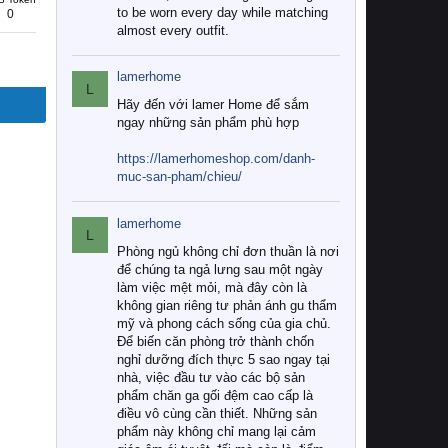
to be worn every day while matching
0
almost every outfit.
lamerhome
L
Hãy đến với lamer Home để sắm
ngay những sản phẩm phù hợp
https://lamerhomeshop.com/danh-
muc-san-pham/chieu/
lamerhome
L
Phòng ngủ không chỉ đơn thuần là nơi
để chúng ta ngả lưng sau một ngày
làm việc mệt mỏi, mà đây còn là
không gian riêng tư phản ánh gu thẩm
mỹ và phong cách sống của gia chủ.
Để biến căn phòng trở thành chốn
nghỉ dưỡng đích thực 5 sao ngay tại
nhà, việc đầu tư vào các bộ sản
phẩm chăn ga gối đệm cao cấp là
điều vô cùng cần thiết. Những sản
phẩm này không chỉ mang lại cảm