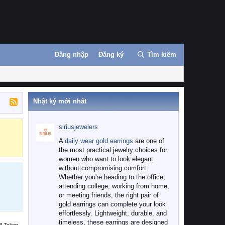
Đăng nhập
Đăng ký
Tìm kiếm
Nhật ký mới nhất
siriusjewelers
Binance
MEXC
A
daily wear gold earrings
are one of
the most practical jewelry choices for
women who want to look elegant
without compromising comfort.
Whether you're heading to the office,
attending college, working from home,
or meeting friends, the right pair of
gold earrings can complete your look
effortlessly. Lightweight, durable, and
timeless, these earrings are designed
B Token