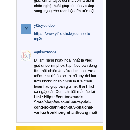
giác êm ái tuyệt đối mà còn là điểm
nhấn nghệ thuật giúp tôn lên vẻ đẹp
sang trọng cho toàn bộ kiến trúc nội
thất.
yt1syoutube
Tuy nhiên, giữa thị trường đa dạng
Y
với vô vàn thương hiệu và mẫu mã
https://www-yt1s.click/youtube-to-
như hiện nay, làm thế nào để chọn
mp3/
được những bộ chăn ga gối đệm cao
cấp thực sự chất lượng, phù hợp với
equinoxmode
khí hậu và nhu cầu sử dụng của gia
đình? Hãy cùng chúng tôi đi tìm lời
Đi làm hàng ngày ngại nhất là việc
giải đáp chi tiết qua bài viết dưới đây.
giặt ủi sơ mi phức tạp. Nếu bạn đang
tìm một chiếc áo vừa chỉn chu, vừa
1. Tại sao các gia đình hiện đại lại ưa
mềm mát thì áo sơ mi nữ tay dài lụa
chuộng chăn ga gối đệm cao cấp?
trơn không nhăn chính là lựa chọn
hoàn hảo giúp bạn giữ nét thanh lịch
Khác với các dòng sản phẩm thông
cả ngày dài. Xem chi tiết mẫu áo tại:
thường, những bộ chăn ga gối đệm
Link: Https: //equinoxmode.
cao cấp trải qua quy trình sản xuất
Store/shop/ao-so-mi-nu-tay-dai-
nghiêm ngặt từ khâu chọn lọc nguyên
cong-so-thanh-lich-quy-phaichat-
liệu tự nhiên đến công nghệ dệt
vai-lua-tronkhong-nhanthoang-mat/
nhuộm hiện đại không chứa hóa chất
độc hại. Khi sử dụng dòng sản phẩm
này, bạn sẽ cảm nhận rõ rệt sự khác