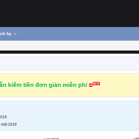
nh bạ
n kiếm tiền đơn giản miễn phí
2018
 một 2018
Lượt thích
VN