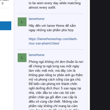
to be worn every day while matching
0
almost every outfit.
lamerhome
L
Hãy đến với lamer Home để sắm
ngay những sản phẩm phù hợp
https://lamerhomeshop.com/danh-
muc-san-pham/chieu/
lamerhome
L
Phòng ngủ không chỉ đơn thuần là nơi
để chúng ta ngả lưng sau một ngày
làm việc mệt mỏi, mà đây còn là
không gian riêng tư phản ánh gu thẩm
mỹ và phong cách sống của gia chủ.
Để biến căn phòng trở thành chốn
nghỉ dưỡng đích thực 5 sao ngay tại
nhà, việc đầu tư vào các bộ sản
phẩm chăn ga gối đệm cao cấp là
điều vô cùng cần thiết. Những sản
phẩm này không chỉ mang lại cảm