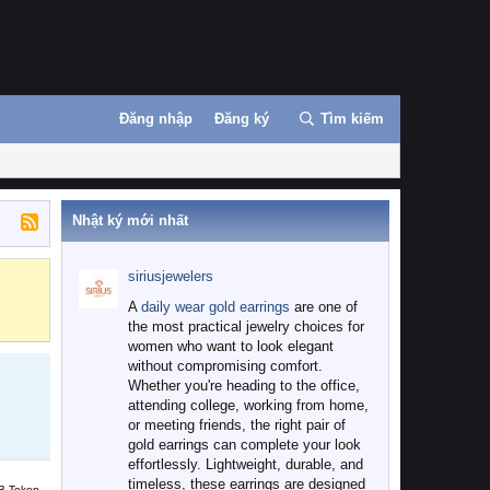
Đăng nhập
Đăng ký
Tìm kiếm
Nhật ký mới nhất
siriusjewelers
Binance
MEXC
A
daily wear gold earrings
are one of
the most practical jewelry choices for
women who want to look elegant
without compromising comfort.
Whether you're heading to the office,
attending college, working from home,
or meeting friends, the right pair of
gold earrings can complete your look
effortlessly. Lightweight, durable, and
timeless, these earrings are designed
B Token