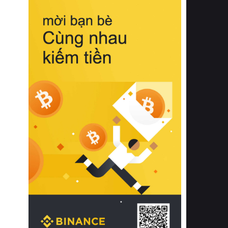
biệt từ bề mặt vải mềm mịn, khả năng
thoáng khí tuyệt vời cho đến độ đàn
hồi chuẩn xác của phần đệm nâng đỡ
cột sống.
Bên cạnh đó, việc lựa chọn các dòng
sản phẩm đạt chuẩn chất lượng quốc
tế còn giúp ngăn ngừa tình trạng kích
ứng da, hạn chế sự phát triển của vi
khuẩn và nấm mốc trong điều kiện
thời tiết nóng ẩm. Bạn có thể tìm hiểu
thêm các nghiên cứu khoa học về tác
động của giấc ngủ và môi trường
phòng ngủ đối với sức khỏe con
người tại Sleep Foundation (External
Link) để có cái nhìn toàn diện hơn.
2. Các tiêu chí vàng khi lựa chọn
chăn ga gối đệm cao cấp cho phòng
ngủ
Để sở hữu một bộ chăn ga gối đệm
cao cấp hoàn hảo cả về thẩm mỹ lẫn
công năng, người tiêu dùng cần cân
nhắc kỹ lưỡng các tiêu chí quan trọng