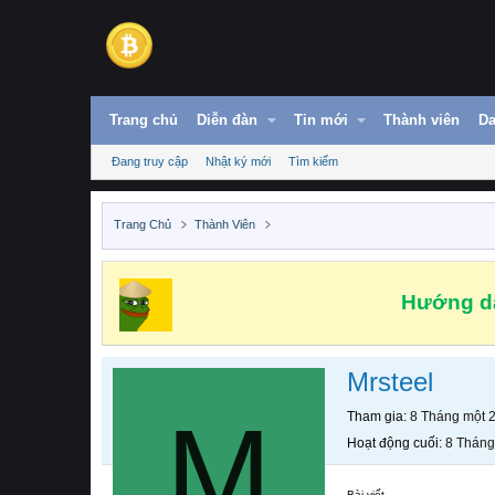
Trang chủ
Diễn đàn
Tin mới
Thành viên
Da
Đang truy cập
Nhật ký mới
Tìm kiếm
Trang Chủ
Thành Viên
Hướng dẫ
Mrsteel
M
Tham gia
8 Tháng một 
Hoạt động cuối
8 Tháng
Bài viết