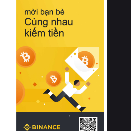
biệt từ bề mặt vải mềm mịn, khả năng
thoáng khí tuyệt vời cho đến độ đàn
hồi chuẩn xác của phần đệm nâng đỡ
cột sống.
Bên cạnh đó, việc lựa chọn các dòng
sản phẩm đạt chuẩn chất lượng quốc
tế còn giúp ngăn ngừa tình trạng kích
ứng da, hạn chế sự phát triển của vi
khuẩn và nấm mốc trong điều kiện
thời tiết nóng ẩm. Bạn có thể tìm hiểu
thêm các nghiên cứu khoa học về tác
động của giấc ngủ và môi trường
phòng ngủ đối với sức khỏe con
người tại Sleep Foundation (External
Link) để có cái nhìn toàn diện hơn.
2. Các tiêu chí vàng khi lựa chọn
chăn ga gối đệm cao cấp cho phòng
ngủ
Để sở hữu một bộ chăn ga gối đệm
cao cấp hoàn hảo cả về thẩm mỹ lẫn
công năng, người tiêu dùng cần cân
nhắc kỹ lưỡng các tiêu chí quan trọng