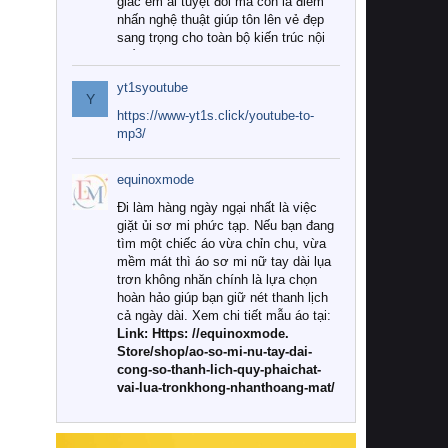
giác êm ái tuyệt đối mà còn là điểm
nhấn nghệ thuật giúp tôn lên vẻ đẹp
sang trọng cho toàn bộ kiến trúc nội
thất.
yt1syoutube
Tuy nhiên, giữa thị trường đa dạng
Y
với vô vàn thương hiệu và mẫu mã
https://www-yt1s.click/youtube-to-
như hiện nay, làm thế nào để chọn
mp3/
được những bộ chăn ga gối đệm cao
cấp thực sự chất lượng, phù hợp với
equinoxmode
khí hậu và nhu cầu sử dụng của gia
đình? Hãy cùng chúng tôi đi tìm lời
Đi làm hàng ngày ngại nhất là việc
giải đáp chi tiết qua bài viết dưới đây.
giặt ủi sơ mi phức tạp. Nếu bạn đang
tìm một chiếc áo vừa chỉn chu, vừa
1. Tại sao các gia đình hiện đại lại ưa
mềm mát thì áo sơ mi nữ tay dài lụa
chuộng chăn ga gối đệm cao cấp?
trơn không nhăn chính là lựa chọn
hoàn hảo giúp bạn giữ nét thanh lịch
Khác với các dòng sản phẩm thông
cả ngày dài. Xem chi tiết mẫu áo tại:
thường, những bộ chăn ga gối đệm
Link: Https: //equinoxmode.
cao cấp trải qua quy trình sản xuất
Store/shop/ao-so-mi-nu-tay-dai-
nghiêm ngặt từ khâu chọn lọc nguyên
cong-so-thanh-lich-quy-phaichat-
liệu tự nhiên đến công nghệ dệt
vai-lua-tronkhong-nhanthoang-mat/
nhuộm hiện đại không chứa hóa chất
độc hại. Khi sử dụng dòng sản phẩm
này, bạn sẽ cảm nhận rõ rệt sự khác