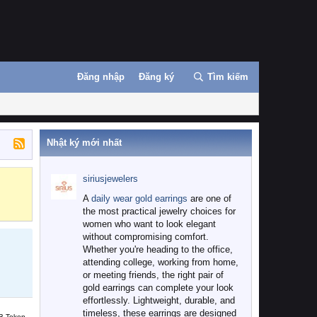
Đăng nhập
Đăng ký
Tìm kiếm
Nhật ký mới nhất
siriusjewelers
Binance
MEXC
A
daily wear gold earrings
are one of
the most practical jewelry choices for
women who want to look elegant
without compromising comfort.
Whether you're heading to the office,
attending college, working from home,
or meeting friends, the right pair of
gold earrings can complete your look
effortlessly. Lightweight, durable, and
timeless, these earrings are designed
B Token