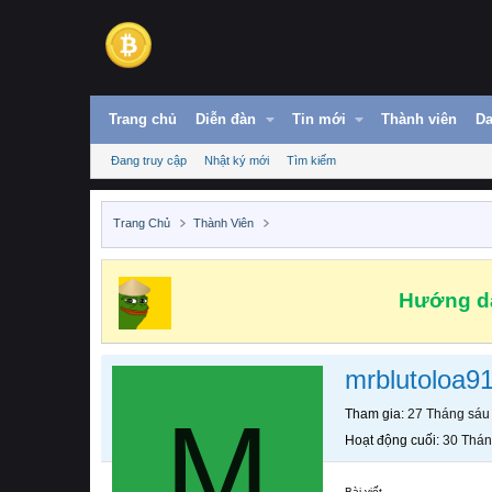
Trang chủ
Diễn đàn
Tin mới
Thành viên
Da
Đang truy cập
Nhật ký mới
Tìm kiếm
Trang Chủ
Thành Viên
Hướng dẫ
mrblutoloa9
M
Tham gia
27 Tháng sáu
Hoạt động cuối
30 Thán
Bài viết