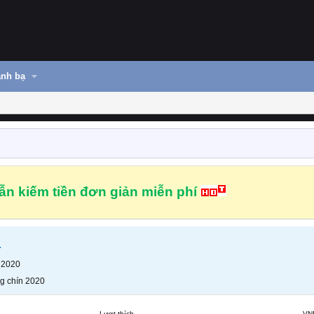
nh bạ
n kiếm tiền đơn giản miễn phí
1
 2020
g chín 2020
Lượt thích
VN