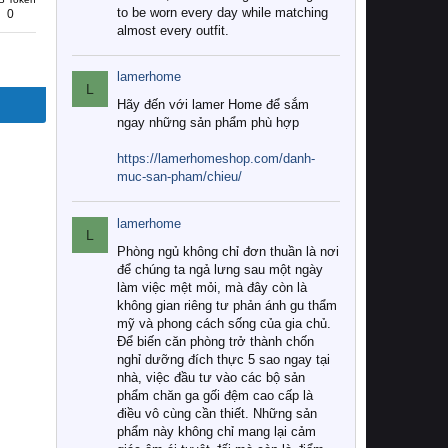
to be worn every day while matching
0
almost every outfit.
lamerhome
L
Hãy đến với lamer Home để sắm
ngay những sản phẩm phù hợp
https://lamerhomeshop.com/danh-
muc-san-pham/chieu/
lamerhome
L
Phòng ngủ không chỉ đơn thuần là nơi
để chúng ta ngả lưng sau một ngày
làm việc mệt mỏi, mà đây còn là
không gian riêng tư phản ánh gu thẩm
mỹ và phong cách sống của gia chủ.
Để biến căn phòng trở thành chốn
nghỉ dưỡng đích thực 5 sao ngay tại
nhà, việc đầu tư vào các bộ sản
phẩm chăn ga gối đệm cao cấp là
điều vô cùng cần thiết. Những sản
phẩm này không chỉ mang lại cảm