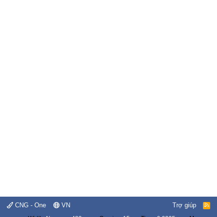
CNG - One
VN
Trợ giúp
R
S