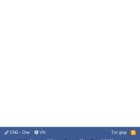
CNG - One
VN
Trợ giúp
R
S