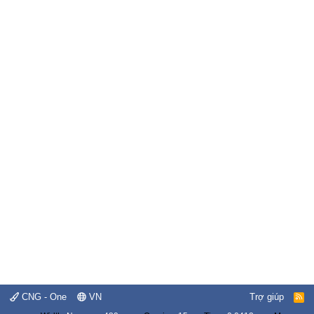
CNG - One
VN
Trợ giúp
R
S