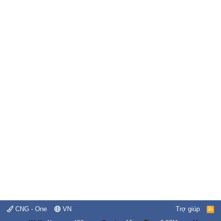
CNG - One
VN
Trợ giúp
R
S