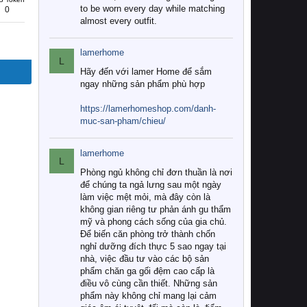
to be worn every day while matching
0
almost every outfit.
lamerhome
L
Hãy đến với lamer Home để sắm
ngay những sản phẩm phù hợp
https://lamerhomeshop.com/danh-
muc-san-pham/chieu/
lamerhome
L
Phòng ngủ không chỉ đơn thuần là nơi
để chúng ta ngả lưng sau một ngày
làm việc mệt mỏi, mà đây còn là
không gian riêng tư phản ánh gu thẩm
mỹ và phong cách sống của gia chủ.
Để biến căn phòng trở thành chốn
nghỉ dưỡng đích thực 5 sao ngay tại
nhà, việc đầu tư vào các bộ sản
phẩm chăn ga gối đệm cao cấp là
điều vô cùng cần thiết. Những sản
phẩm này không chỉ mang lại cảm