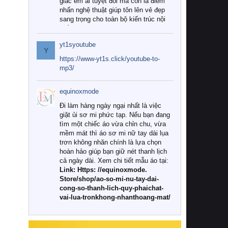
giác êm ái tuyệt đối mà còn là điểm
nhấn nghệ thuật giúp tôn lên vẻ đẹp
sang trọng cho toàn bộ kiến trúc nội
thất.
yt1syoutube
Tuy nhiên, giữa thị trường đa dạng
Y
với vô vàn thương hiệu và mẫu mã
https://www-yt1s.click/youtube-to-
như hiện nay, làm thế nào để chọn
mp3/
được những bộ chăn ga gối đệm cao
cấp thực sự chất lượng, phù hợp với
equinoxmode
khí hậu và nhu cầu sử dụng của gia
đình? Hãy cùng chúng tôi đi tìm lời
Đi làm hàng ngày ngại nhất là việc
giải đáp chi tiết qua bài viết dưới đây.
giặt ủi sơ mi phức tạp. Nếu bạn đang
tìm một chiếc áo vừa chỉn chu, vừa
1. Tại sao các gia đình hiện đại lại ưa
mềm mát thì áo sơ mi nữ tay dài lụa
chuộng chăn ga gối đệm cao cấp?
trơn không nhăn chính là lựa chọn
hoàn hảo giúp bạn giữ nét thanh lịch
Khác với các dòng sản phẩm thông
cả ngày dài. Xem chi tiết mẫu áo tại:
thường, những bộ chăn ga gối đệm
Link: Https: //equinoxmode.
cao cấp trải qua quy trình sản xuất
Store/shop/ao-so-mi-nu-tay-dai-
nghiêm ngặt từ khâu chọn lọc nguyên
cong-so-thanh-lich-quy-phaichat-
liệu tự nhiên đến công nghệ dệt
vai-lua-tronkhong-nhanthoang-mat/
nhuộm hiện đại không chứa hóa chất
độc hại. Khi sử dụng dòng sản phẩm
này, bạn sẽ cảm nhận rõ rệt sự khác