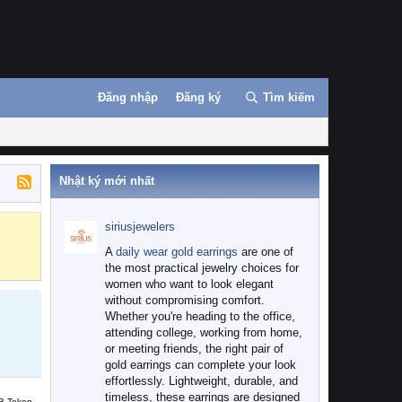
Đăng nhập
Đăng ký
Tìm kiếm
Nhật ký mới nhất
siriusjewelers
Binance
MEXC
A
daily wear gold earrings
are one of
the most practical jewelry choices for
women who want to look elegant
without compromising comfort.
Whether you're heading to the office,
attending college, working from home,
or meeting friends, the right pair of
gold earrings can complete your look
effortlessly. Lightweight, durable, and
timeless, these earrings are designed
B Token