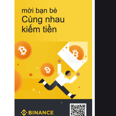
biệt từ bề mặt vải mềm mịn, khả năng
thoáng khí tuyệt vời cho đến độ đàn
hồi chuẩn xác của phần đệm nâng đỡ
cột sống.
Bên cạnh đó, việc lựa chọn các dòng
sản phẩm đạt chuẩn chất lượng quốc
tế còn giúp ngăn ngừa tình trạng kích
ứng da, hạn chế sự phát triển của vi
khuẩn và nấm mốc trong điều kiện
thời tiết nóng ẩm. Bạn có thể tìm hiểu
thêm các nghiên cứu khoa học về tác
động của giấc ngủ và môi trường
phòng ngủ đối với sức khỏe con
người tại Sleep Foundation (External
Link) để có cái nhìn toàn diện hơn.
2. Các tiêu chí vàng khi lựa chọn
chăn ga gối đệm cao cấp cho phòng
ngủ
Để sở hữu một bộ chăn ga gối đệm
cao cấp hoàn hảo cả về thẩm mỹ lẫn
công năng, người tiêu dùng cần cân
nhắc kỹ lưỡng các tiêu chí quan trọng