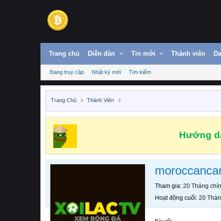
Trang chủ
Diễn đàn
Tin mới
Thành viên
Da
Đang truy cập
Nhật ký mới
Tìm kiếm
Trang Chủ
Thành Viên
Hướng dẫ
moroccanc
Tham gia
20 Tháng chí
Hoạt động cuối
20 Thán
Bài viết