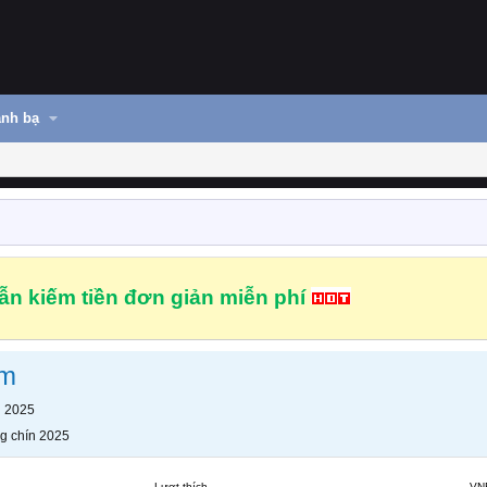
nh bạ
n kiếm tiền đơn giản miễn phí
am
n 2025
g chín 2025
Lượt thích
VN