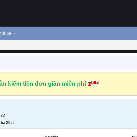
nh bạ
n kiếm tiền đơn giản miễn phí
022
 ba 2022
Lượt thích
VN