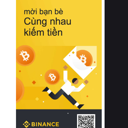
biệt từ bề mặt vải mềm mịn, khả năng
thoáng khí tuyệt vời cho đến độ đàn
hồi chuẩn xác của phần đệm nâng đỡ
cột sống.
Bên cạnh đó, việc lựa chọn các dòng
sản phẩm đạt chuẩn chất lượng quốc
tế còn giúp ngăn ngừa tình trạng kích
ứng da, hạn chế sự phát triển của vi
khuẩn và nấm mốc trong điều kiện
thời tiết nóng ẩm. Bạn có thể tìm hiểu
thêm các nghiên cứu khoa học về tác
động của giấc ngủ và môi trường
phòng ngủ đối với sức khỏe con
người tại Sleep Foundation (External
Link) để có cái nhìn toàn diện hơn.
2. Các tiêu chí vàng khi lựa chọn
chăn ga gối đệm cao cấp cho phòng
ngủ
Để sở hữu một bộ chăn ga gối đệm
cao cấp hoàn hảo cả về thẩm mỹ lẫn
công năng, người tiêu dùng cần cân
nhắc kỹ lưỡng các tiêu chí quan trọng