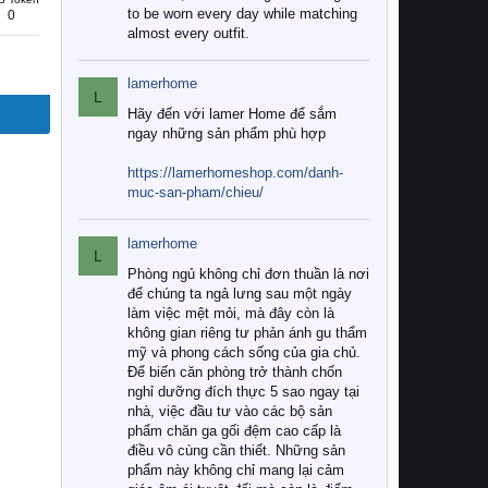
to be worn every day while matching
0
almost every outfit.
lamerhome
L
Hãy đến với lamer Home để sắm
ngay những sản phẩm phù hợp
https://lamerhomeshop.com/danh-
muc-san-pham/chieu/
lamerhome
L
Phòng ngủ không chỉ đơn thuần là nơi
để chúng ta ngả lưng sau một ngày
làm việc mệt mỏi, mà đây còn là
không gian riêng tư phản ánh gu thẩm
mỹ và phong cách sống của gia chủ.
Để biến căn phòng trở thành chốn
nghỉ dưỡng đích thực 5 sao ngay tại
nhà, việc đầu tư vào các bộ sản
phẩm chăn ga gối đệm cao cấp là
điều vô cùng cần thiết. Những sản
phẩm này không chỉ mang lại cảm