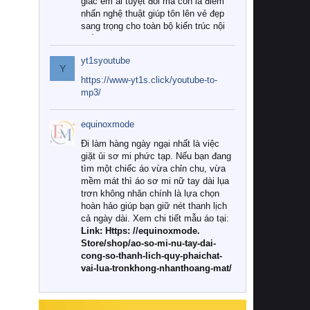
giác êm ái tuyệt đối mà còn là điểm
nhấn nghệ thuật giúp tôn lên vẻ đẹp
sang trọng cho toàn bộ kiến trúc nội
thất.
yt1syoutube
Tuy nhiên, giữa thị trường đa dạng
Y
với vô vàn thương hiệu và mẫu mã
https://www-yt1s.click/youtube-to-
như hiện nay, làm thế nào để chọn
mp3/
được những bộ chăn ga gối đệm cao
cấp thực sự chất lượng, phù hợp với
equinoxmode
khí hậu và nhu cầu sử dụng của gia
đình? Hãy cùng chúng tôi đi tìm lời
Đi làm hàng ngày ngại nhất là việc
giải đáp chi tiết qua bài viết dưới đây.
giặt ủi sơ mi phức tạp. Nếu bạn đang
tìm một chiếc áo vừa chỉn chu, vừa
1. Tại sao các gia đình hiện đại lại ưa
mềm mát thì áo sơ mi nữ tay dài lụa
chuộng chăn ga gối đệm cao cấp?
trơn không nhăn chính là lựa chọn
hoàn hảo giúp bạn giữ nét thanh lịch
Khác với các dòng sản phẩm thông
cả ngày dài. Xem chi tiết mẫu áo tại:
thường, những bộ chăn ga gối đệm
Link: Https: //equinoxmode.
cao cấp trải qua quy trình sản xuất
Store/shop/ao-so-mi-nu-tay-dai-
nghiêm ngặt từ khâu chọn lọc nguyên
cong-so-thanh-lich-quy-phaichat-
liệu tự nhiên đến công nghệ dệt
vai-lua-tronkhong-nhanthoang-mat/
nhuộm hiện đại không chứa hóa chất
độc hại. Khi sử dụng dòng sản phẩm
này, bạn sẽ cảm nhận rõ rệt sự khác