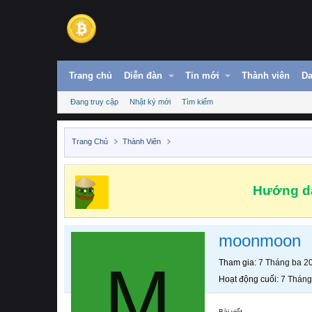
Trang chủ
Diễn đàn
Tin mới
Thành viên
Da
Đang truy cập
Nhật ký mới
Tìm kiếm
Trang Chủ
Thành Viên
Hướng dẫ
moonmoon
M
Tham gia
7 Tháng ba 2
Hoạt động cuối
7 Tháng
Bài viết