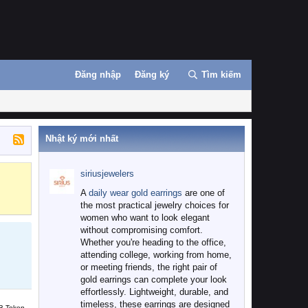
Đăng nhập
Đăng ký
Tìm kiếm
Nhật ký mới nhất
siriusjewelers
Binance
MEXC
A
daily wear gold earrings
are one of
the most practical jewelry choices for
women who want to look elegant
without compromising comfort.
Whether you're heading to the office,
attending college, working from home,
or meeting friends, the right pair of
gold earrings can complete your look
effortlessly. Lightweight, durable, and
timeless, these earrings are designed
B Token