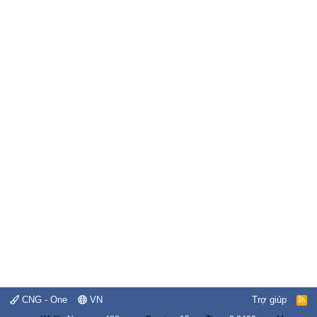
CNG - One
VN
Trợ giúp
R
S