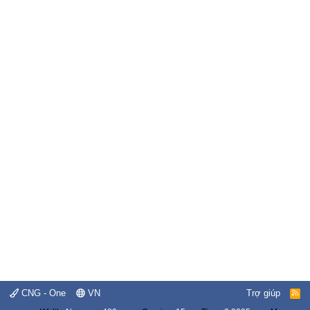
CNG - One
VN
Trợ giúp
R
S