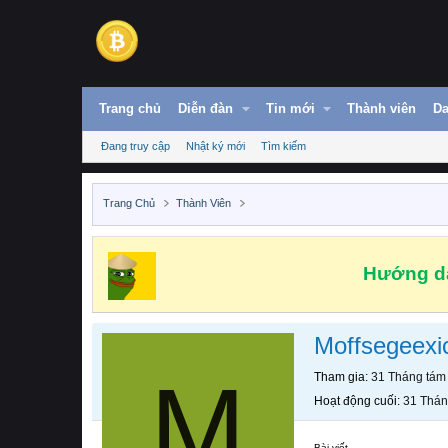
Trang chủ
Diễn đàn
Tin mới
Thành viên
Da
Đang truy cập
Nhật ký mới
Tìm kiếm
Trang Chủ
Thành Viên
Hướng dẫ
Moffsegeexi
M
Tham gia
31 Tháng tám
Hoạt động cuối
31 Thán
Bài viết