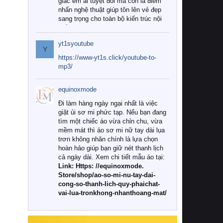
giác êm ái tuyệt đối mà còn là điểm
nhấn nghệ thuật giúp tôn lên vẻ đẹp
sang trọng cho toàn bộ kiến trúc nội
thất.
yt1syoutube
Tuy nhiên, giữa thị trường đa dạng
Y
với vô vàn thương hiệu và mẫu mã
https://www-yt1s.click/youtube-to-
như hiện nay, làm thế nào để chọn
mp3/
được những bộ chăn ga gối đệm cao
cấp thực sự chất lượng, phù hợp với
equinoxmode
khí hậu và nhu cầu sử dụng của gia
đình? Hãy cùng chúng tôi đi tìm lời
Đi làm hàng ngày ngại nhất là việc
giải đáp chi tiết qua bài viết dưới đây.
giặt ủi sơ mi phức tạp. Nếu bạn đang
tìm một chiếc áo vừa chỉn chu, vừa
1. Tại sao các gia đình hiện đại lại ưa
mềm mát thì áo sơ mi nữ tay dài lụa
chuộng chăn ga gối đệm cao cấp?
trơn không nhăn chính là lựa chọn
hoàn hảo giúp bạn giữ nét thanh lịch
Khác với các dòng sản phẩm thông
cả ngày dài. Xem chi tiết mẫu áo tại:
thường, những bộ chăn ga gối đệm
Link: Https: //equinoxmode.
cao cấp trải qua quy trình sản xuất
Store/shop/ao-so-mi-nu-tay-dai-
nghiêm ngặt từ khâu chọn lọc nguyên
cong-so-thanh-lich-quy-phaichat-
liệu tự nhiên đến công nghệ dệt
vai-lua-tronkhong-nhanthoang-mat/
nhuộm hiện đại không chứa hóa chất
độc hại. Khi sử dụng dòng sản phẩm
này, bạn sẽ cảm nhận rõ rệt sự khác