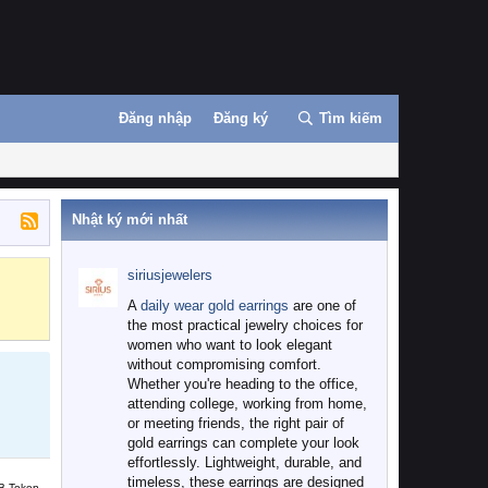
Đăng nhập
Đăng ký
Tìm kiếm
Nhật ký mới nhất
siriusjewelers
Binance
MEXC
A
daily wear gold earrings
are one of
the most practical jewelry choices for
women who want to look elegant
without compromising comfort.
Whether you're heading to the office,
attending college, working from home,
or meeting friends, the right pair of
gold earrings can complete your look
effortlessly. Lightweight, durable, and
timeless, these earrings are designed
B Token