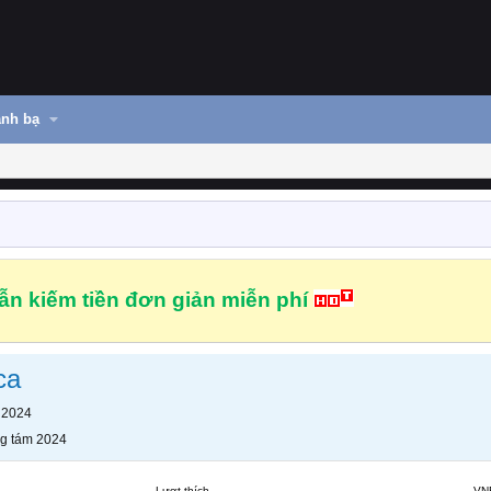
nh bạ
n kiếm tiền đơn giản miễn phí
ca
 2024
g tám 2024
Lượt thích
VN