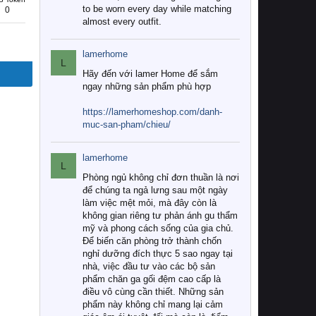
to be worn every day while matching
0
almost every outfit.
lamerhome
L
Hãy đến với lamer Home để sắm
ngay những sản phẩm phù hợp
https://lamerhomeshop.com/danh-
muc-san-pham/chieu/
lamerhome
L
Phòng ngủ không chỉ đơn thuần là nơi
để chúng ta ngả lưng sau một ngày
làm việc mệt mỏi, mà đây còn là
không gian riêng tư phản ánh gu thẩm
mỹ và phong cách sống của gia chủ.
Để biến căn phòng trở thành chốn
nghỉ dưỡng đích thực 5 sao ngay tại
nhà, việc đầu tư vào các bộ sản
phẩm chăn ga gối đệm cao cấp là
điều vô cùng cần thiết. Những sản
phẩm này không chỉ mang lại cảm