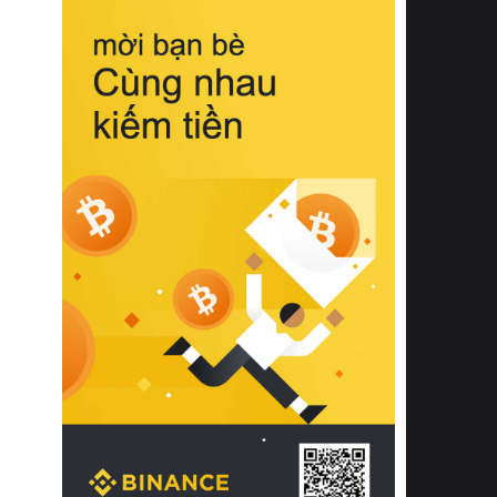
biệt từ bề mặt vải mềm mịn, khả năng
thoáng khí tuyệt vời cho đến độ đàn
hồi chuẩn xác của phần đệm nâng đỡ
cột sống.
Bên cạnh đó, việc lựa chọn các dòng
sản phẩm đạt chuẩn chất lượng quốc
tế còn giúp ngăn ngừa tình trạng kích
ứng da, hạn chế sự phát triển của vi
khuẩn và nấm mốc trong điều kiện
thời tiết nóng ẩm. Bạn có thể tìm hiểu
thêm các nghiên cứu khoa học về tác
động của giấc ngủ và môi trường
phòng ngủ đối với sức khỏe con
người tại Sleep Foundation (External
Link) để có cái nhìn toàn diện hơn.
2. Các tiêu chí vàng khi lựa chọn
chăn ga gối đệm cao cấp cho phòng
ngủ
Để sở hữu một bộ chăn ga gối đệm
cao cấp hoàn hảo cả về thẩm mỹ lẫn
công năng, người tiêu dùng cần cân
nhắc kỹ lưỡng các tiêu chí quan trọng