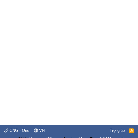
CNG - One
VN
Trợ giúp
R
S