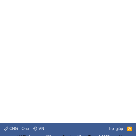
CNG - One
VN
Trợ giúp
R
S