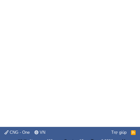
CNG - One
VN
Trợ giúp
R
S