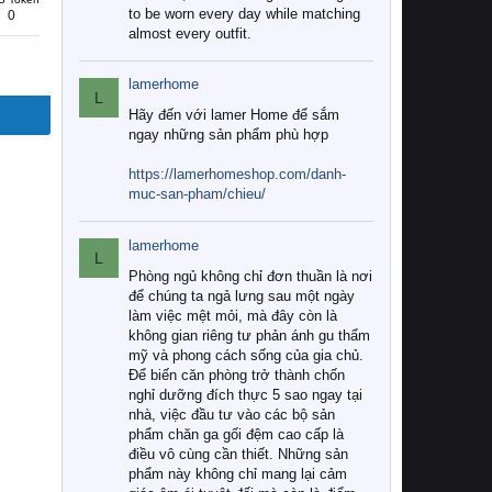
to be worn every day while matching
0
almost every outfit.
lamerhome
L
Hãy đến với lamer Home để sắm
ngay những sản phẩm phù hợp
https://lamerhomeshop.com/danh-
muc-san-pham/chieu/
lamerhome
L
Phòng ngủ không chỉ đơn thuần là nơi
để chúng ta ngả lưng sau một ngày
làm việc mệt mỏi, mà đây còn là
không gian riêng tư phản ánh gu thẩm
mỹ và phong cách sống của gia chủ.
Để biến căn phòng trở thành chốn
nghỉ dưỡng đích thực 5 sao ngay tại
nhà, việc đầu tư vào các bộ sản
phẩm chăn ga gối đệm cao cấp là
điều vô cùng cần thiết. Những sản
phẩm này không chỉ mang lại cảm