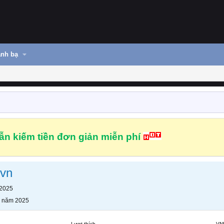
nh bạ
n kiếm tiền đơn giản miễn phí
lvn
 2025
g năm 2025
Lượt thích
VN