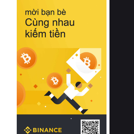
biệt từ bề mặt vải mềm mịn, khả năng
thoáng khí tuyệt vời cho đến độ đàn
hồi chuẩn xác của phần đệm nâng đỡ
cột sống.
Bên cạnh đó, việc lựa chọn các dòng
sản phẩm đạt chuẩn chất lượng quốc
tế còn giúp ngăn ngừa tình trạng kích
ứng da, hạn chế sự phát triển của vi
khuẩn và nấm mốc trong điều kiện
thời tiết nóng ẩm. Bạn có thể tìm hiểu
thêm các nghiên cứu khoa học về tác
động của giấc ngủ và môi trường
phòng ngủ đối với sức khỏe con
người tại Sleep Foundation (External
Link) để có cái nhìn toàn diện hơn.
2. Các tiêu chí vàng khi lựa chọn
chăn ga gối đệm cao cấp cho phòng
ngủ
Để sở hữu một bộ chăn ga gối đệm
cao cấp hoàn hảo cả về thẩm mỹ lẫn
công năng, người tiêu dùng cần cân
nhắc kỹ lưỡng các tiêu chí quan trọng