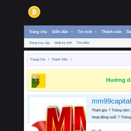
Trang chủ
Diễn đàn
Tin mới
Thành viên
Da
Đang truy cập
Nhật ký mới
Tìm kiếm
Trang Chủ
Thành Viên
Hướng dẫ
mm99capita
Tham gia
7 Tháng năm
Hoạt động cuối
7 Thán
Bài viết