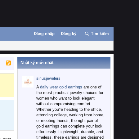
Đăng nhập
Đăng ký
Tìm kiếm
Nhật ký mới nhất
siriusjewelers
Binance
MEXC
A
daily wear gold earrings
are one of
the most practical jewelry choices for
women who want to look elegant
without compromising comfort.
Whether you're heading to the office,
attending college, working from home,
or meeting friends, the right pair of
gold earrings can complete your look
effortlessly. Lightweight, durable, and
timeless, these earrings are designed
B Token