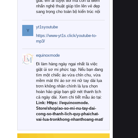
giác êm ái tuyệt đối mà còn là điểm
nhấn nghệ thuật giúp tôn lên vẻ đẹp
sang trọng cho toàn bộ kiến trúc nội
thất.
yt1syoutube
Tuy nhiên, giữa thị trường đa dạng
Y
với vô vàn thương hiệu và mẫu mã
https://www-yt1s.click/youtube-to-
như hiện nay, làm thế nào để chọn
mp3/
được những bộ chăn ga gối đệm cao
cấp thực sự chất lượng, phù hợp với
equinoxmode
khí hậu và nhu cầu sử dụng của gia
đình? Hãy cùng chúng tôi đi tìm lời
Đi làm hàng ngày ngại nhất là việc
giải đáp chi tiết qua bài viết dưới đây.
giặt ủi sơ mi phức tạp. Nếu bạn đang
tìm một chiếc áo vừa chỉn chu, vừa
1. Tại sao các gia đình hiện đại lại ưa
mềm mát thì áo sơ mi nữ tay dài lụa
chuộng chăn ga gối đệm cao cấp?
trơn không nhăn chính là lựa chọn
hoàn hảo giúp bạn giữ nét thanh lịch
Khác với các dòng sản phẩm thông
cả ngày dài. Xem chi tiết mẫu áo tại:
thường, những bộ chăn ga gối đệm
Link: Https: //equinoxmode.
cao cấp trải qua quy trình sản xuất
Store/shop/ao-so-mi-nu-tay-dai-
nghiêm ngặt từ khâu chọn lọc nguyên
cong-so-thanh-lich-quy-phaichat-
liệu tự nhiên đến công nghệ dệt
vai-lua-tronkhong-nhanthoang-mat/
nhuộm hiện đại không chứa hóa chất
độc hại. Khi sử dụng dòng sản phẩm
này, bạn sẽ cảm nhận rõ rệt sự khác