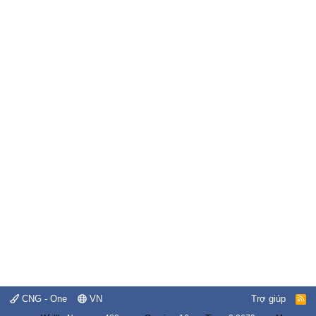
CNG - One
VN
Trợ giúp
R
S