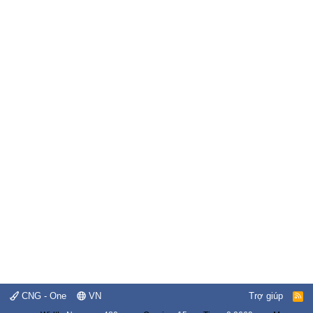
CNG - One
VN
Trợ giúp
R
S