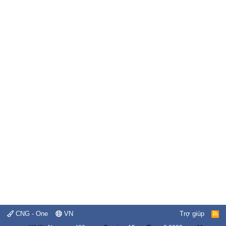
CNG - One
VN
Trợ giúp
R
S