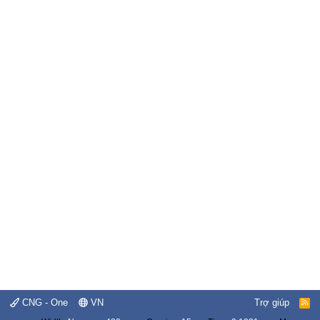
CNG - One
VN
Trợ giúp
R
S