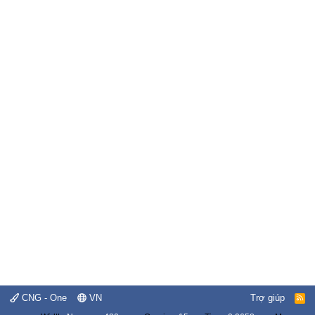
CNG - One
VN
Trợ giúp
R
S