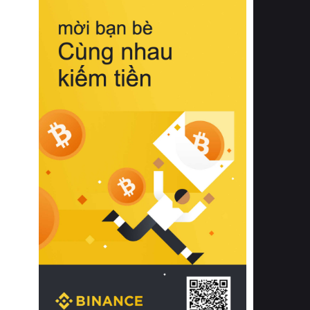
biệt từ bề mặt vải mềm mịn, khả năng
thoáng khí tuyệt vời cho đến độ đàn
hồi chuẩn xác của phần đệm nâng đỡ
cột sống.
Bên cạnh đó, việc lựa chọn các dòng
sản phẩm đạt chuẩn chất lượng quốc
tế còn giúp ngăn ngừa tình trạng kích
ứng da, hạn chế sự phát triển của vi
khuẩn và nấm mốc trong điều kiện
thời tiết nóng ẩm. Bạn có thể tìm hiểu
thêm các nghiên cứu khoa học về tác
động của giấc ngủ và môi trường
phòng ngủ đối với sức khỏe con
người tại Sleep Foundation (External
Link) để có cái nhìn toàn diện hơn.
2. Các tiêu chí vàng khi lựa chọn
chăn ga gối đệm cao cấp cho phòng
ngủ
Để sở hữu một bộ chăn ga gối đệm
cao cấp hoàn hảo cả về thẩm mỹ lẫn
công năng, người tiêu dùng cần cân
nhắc kỹ lưỡng các tiêu chí quan trọng