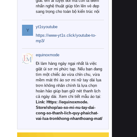
giác êm ái tuyệt đối mà còn là điểm
nhấn nghệ thuật giúp tôn lên vẻ đẹp
sang trọng cho toàn bộ kiến trúc nội
thất.
yt1syoutube
Tuy nhiên, giữa thị trường đa dạng
Y
với vô vàn thương hiệu và mẫu mã
https://www-yt1s.click/youtube-to-
như hiện nay, làm thế nào để chọn
mp3/
được những bộ chăn ga gối đệm cao
cấp thực sự chất lượng, phù hợp với
equinoxmode
khí hậu và nhu cầu sử dụng của gia
đình? Hãy cùng chúng tôi đi tìm lời
Đi làm hàng ngày ngại nhất là việc
giải đáp chi tiết qua bài viết dưới đây.
giặt ủi sơ mi phức tạp. Nếu bạn đang
tìm một chiếc áo vừa chỉn chu, vừa
1. Tại sao các gia đình hiện đại lại ưa
mềm mát thì áo sơ mi nữ tay dài lụa
chuộng chăn ga gối đệm cao cấp?
trơn không nhăn chính là lựa chọn
hoàn hảo giúp bạn giữ nét thanh lịch
Khác với các dòng sản phẩm thông
cả ngày dài. Xem chi tiết mẫu áo tại:
thường, những bộ chăn ga gối đệm
Link: Https: //equinoxmode.
cao cấp trải qua quy trình sản xuất
Store/shop/ao-so-mi-nu-tay-dai-
nghiêm ngặt từ khâu chọn lọc nguyên
cong-so-thanh-lich-quy-phaichat-
liệu tự nhiên đến công nghệ dệt
vai-lua-tronkhong-nhanthoang-mat/
nhuộm hiện đại không chứa hóa chất
độc hại. Khi sử dụng dòng sản phẩm
này, bạn sẽ cảm nhận rõ rệt sự khác