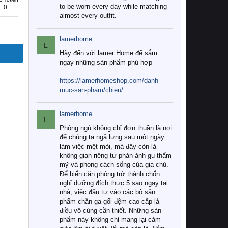
to be worn every day while matching
0
almost every outfit.
lamerhome
L
Hãy đến với lamer Home để sắm
ngay những sản phẩm phù hợp
https://lamerhomeshop.com/danh-
muc-san-pham/chieu/
lamerhome
L
Phòng ngủ không chỉ đơn thuần là nơi
để chúng ta ngả lưng sau một ngày
làm việc mệt mỏi, mà đây còn là
không gian riêng tư phản ánh gu thẩm
mỹ và phong cách sống của gia chủ.
Để biến căn phòng trở thành chốn
nghỉ dưỡng đích thực 5 sao ngay tại
nhà, việc đầu tư vào các bộ sản
phẩm chăn ga gối đệm cao cấp là
điều vô cùng cần thiết. Những sản
phẩm này không chỉ mang lại cảm