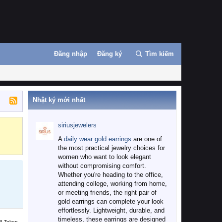
Đăng nhập
Đăng ký
Tìm kiếm
Nhật ký mới nhất
siriusjewelers
Binance
MEXC
A
daily wear gold earrings
are one of
the most practical jewelry choices for
women who want to look elegant
without compromising comfort.
Whether you're heading to the office,
attending college, working from home,
or meeting friends, the right pair of
gold earrings can complete your look
effortlessly. Lightweight, durable, and
timeless, these earrings are designed
B Token