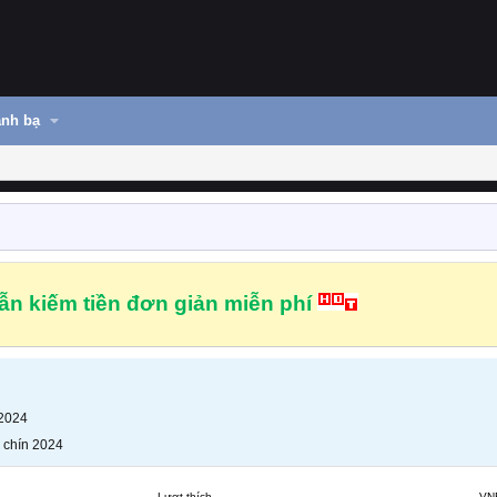
nh bạ
n kiếm tiền đơn giản miễn phí
 2024
 chín 2024
Lượt thích
VN