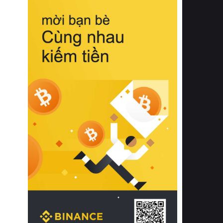
biệt từ bề mặt vải mềm mịn, khả năng
thoáng khí tuyệt vời cho đến độ đàn
hồi chuẩn xác của phần đệm nâng đỡ
cột sống.
Bên cạnh đó, việc lựa chọn các dòng
sản phẩm đạt chuẩn chất lượng quốc
tế còn giúp ngăn ngừa tình trạng kích
ứng da, hạn chế sự phát triển của vi
khuẩn và nấm mốc trong điều kiện
thời tiết nóng ẩm. Bạn có thể tìm hiểu
thêm các nghiên cứu khoa học về tác
động của giấc ngủ và môi trường
phòng ngủ đối với sức khỏe con
người tại Sleep Foundation (External
Link) để có cái nhìn toàn diện hơn.
2. Các tiêu chí vàng khi lựa chọn
chăn ga gối đệm cao cấp cho phòng
ngủ
Để sở hữu một bộ chăn ga gối đệm
cao cấp hoàn hảo cả về thẩm mỹ lẫn
công năng, người tiêu dùng cần cân
nhắc kỹ lưỡng các tiêu chí quan trọng