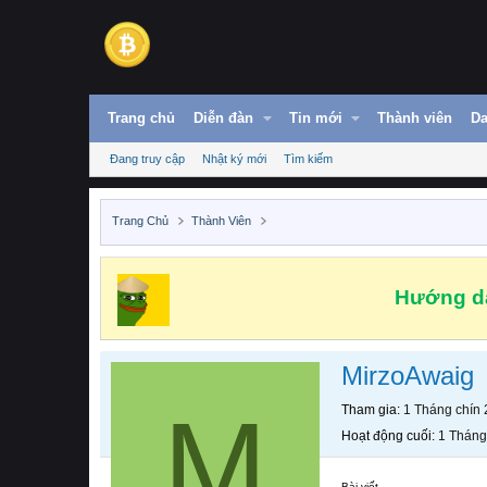
Trang chủ
Diễn đàn
Tin mới
Thành viên
Da
Đang truy cập
Nhật ký mới
Tìm kiếm
Trang Chủ
Thành Viên
Hướng dẫ
MirzoAwaig
M
Tham gia
1 Tháng chín
Hoạt động cuối
1 Tháng
Bài viết