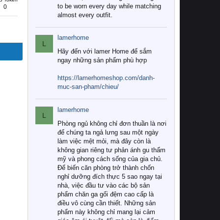
to be worn every day while matching
0
almost every outfit.
lamerhome
L
Hãy đến với lamer Home để sắm
ngay những sản phẩm phù hợp
https://lamerhomeshop.com/danh-
muc-san-pham/chieu/
lamerhome
L
Phòng ngủ không chỉ đơn thuần là nơi
để chúng ta ngả lưng sau một ngày
làm việc mệt mỏi, mà đây còn là
không gian riêng tư phản ánh gu thẩm
mỹ và phong cách sống của gia chủ.
Để biến căn phòng trở thành chốn
nghỉ dưỡng đích thực 5 sao ngay tại
nhà, việc đầu tư vào các bộ sản
phẩm chăn ga gối đệm cao cấp là
điều vô cùng cần thiết. Những sản
phẩm này không chỉ mang lại cảm