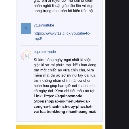
giác êm ái tuyệt đối mà còn là điểm
nhấn nghệ thuật giúp tôn lên vẻ đẹp
sang trọng cho toàn bộ kiến trúc nội
thất.
yt1syoutube
Tuy nhiên, giữa thị trường đa dạng
Y
với vô vàn thương hiệu và mẫu mã
https://www-yt1s.click/youtube-to-
như hiện nay, làm thế nào để chọn
mp3/
được những bộ chăn ga gối đệm cao
cấp thực sự chất lượng, phù hợp với
equinoxmode
khí hậu và nhu cầu sử dụng của gia
đình? Hãy cùng chúng tôi đi tìm lời
Đi làm hàng ngày ngại nhất là việc
giải đáp chi tiết qua bài viết dưới đây.
giặt ủi sơ mi phức tạp. Nếu bạn đang
tìm một chiếc áo vừa chỉn chu, vừa
1. Tại sao các gia đình hiện đại lại ưa
mềm mát thì áo sơ mi nữ tay dài lụa
chuộng chăn ga gối đệm cao cấp?
trơn không nhăn chính là lựa chọn
hoàn hảo giúp bạn giữ nét thanh lịch
Khác với các dòng sản phẩm thông
cả ngày dài. Xem chi tiết mẫu áo tại:
thường, những bộ chăn ga gối đệm
Link: Https: //equinoxmode.
cao cấp trải qua quy trình sản xuất
Store/shop/ao-so-mi-nu-tay-dai-
nghiêm ngặt từ khâu chọn lọc nguyên
cong-so-thanh-lich-quy-phaichat-
liệu tự nhiên đến công nghệ dệt
vai-lua-tronkhong-nhanthoang-mat/
nhuộm hiện đại không chứa hóa chất
độc hại. Khi sử dụng dòng sản phẩm
này, bạn sẽ cảm nhận rõ rệt sự khác