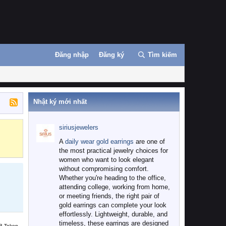
Đăng nhập
Đăng ký
Tìm kiếm
Nhật ký mới nhất
siriusjewelers
Binance
MEXC
A
daily wear gold earrings
are one of
the most practical jewelry choices for
women who want to look elegant
without compromising comfort.
Whether you're heading to the office,
attending college, working from home,
or meeting friends, the right pair of
gold earrings can complete your look
effortlessly. Lightweight, durable, and
timeless, these earrings are designed
B Token