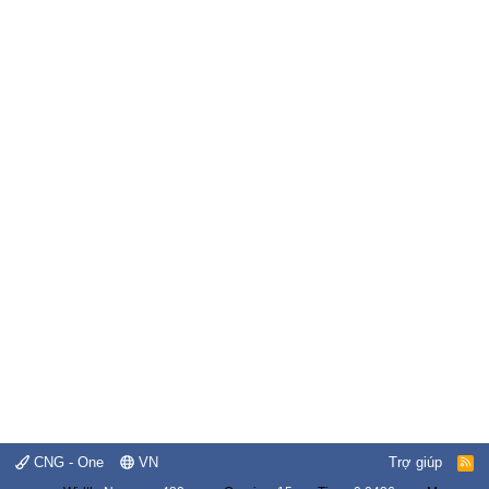
CNG - One
VN
Trợ giúp
R
S