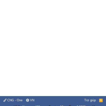
CNG - One
VN
Trợ giúp
R
S