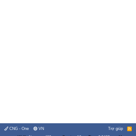
CNG - One
VN
Trợ giúp
R
S