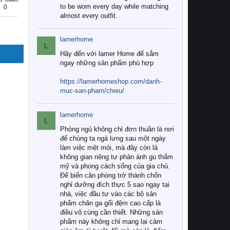
to be worn every day while matching
0
almost every outfit.
lamerhome
L
Hãy đến với lamer Home để sắm
ngay những sản phẩm phù hợp
https://lamerhomeshop.com/danh-
muc-san-pham/chieu/
lamerhome
L
Phòng ngủ không chỉ đơn thuần là nơi
để chúng ta ngả lưng sau một ngày
làm việc mệt mỏi, mà đây còn là
không gian riêng tư phản ánh gu thẩm
mỹ và phong cách sống của gia chủ.
Để biến căn phòng trở thành chốn
nghỉ dưỡng đích thực 5 sao ngay tại
nhà, việc đầu tư vào các bộ sản
phẩm chăn ga gối đệm cao cấp là
điều vô cùng cần thiết. Những sản
phẩm này không chỉ mang lại cảm