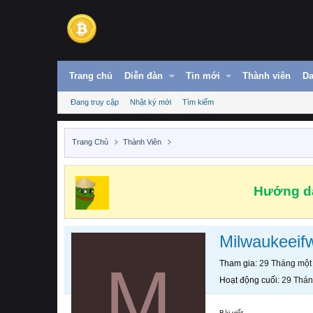
Trang chủ
Diễn đàn
Tin mới
Thành viên
Da
Đang truy cập
Nhật ký mới
Tìm kiếm
Trang Chủ
Thành Viên
Hướng dẫ
Milwaukeeif
M
Tham gia
29 Tháng một
Hoạt động cuối
29 Thán
Bài viết