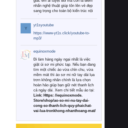
giác êm ái tuyệt đối mà còn là điểm
nhấn nghệ thuật giúp tôn lên vẻ đẹp
sang trọng cho toàn bộ kiến trúc nội
thất.
yt1syoutube
Tuy nhiên, giữa thị trường đa dạng
Y
với vô vàn thương hiệu và mẫu mã
https://www-yt1s.click/youtube-to-
như hiện nay, làm thế nào để chọn
mp3/
được những bộ chăn ga gối đệm cao
cấp thực sự chất lượng, phù hợp với
equinoxmode
khí hậu và nhu cầu sử dụng của gia
đình? Hãy cùng chúng tôi đi tìm lời
Đi làm hàng ngày ngại nhất là việc
giải đáp chi tiết qua bài viết dưới đây.
giặt ủi sơ mi phức tạp. Nếu bạn đang
tìm một chiếc áo vừa chỉn chu, vừa
1. Tại sao các gia đình hiện đại lại ưa
mềm mát thì áo sơ mi nữ tay dài lụa
chuộng chăn ga gối đệm cao cấp?
trơn không nhăn chính là lựa chọn
hoàn hảo giúp bạn giữ nét thanh lịch
Khác với các dòng sản phẩm thông
cả ngày dài. Xem chi tiết mẫu áo tại:
thường, những bộ chăn ga gối đệm
Link: Https: //equinoxmode.
cao cấp trải qua quy trình sản xuất
Store/shop/ao-so-mi-nu-tay-dai-
nghiêm ngặt từ khâu chọn lọc nguyên
cong-so-thanh-lich-quy-phaichat-
liệu tự nhiên đến công nghệ dệt
vai-lua-tronkhong-nhanthoang-mat/
nhuộm hiện đại không chứa hóa chất
độc hại. Khi sử dụng dòng sản phẩm
này, bạn sẽ cảm nhận rõ rệt sự khác