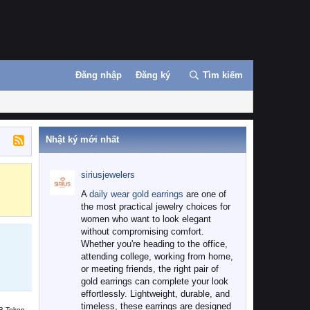
Đăng nhập
Đăng ký
Tìm kiếm
Nhật ký mới nhất
siriusjewelers
Binance
MEXC
A
daily wear gold earrings
are one of
the most practical jewelry choices for
women who want to look elegant
without compromising comfort.
Whether you're heading to the office,
attending college, working from home,
or meeting friends, the right pair of
gold earrings can complete your look
effortlessly. Lightweight, durable, and
timeless, these earrings are designed
B Token