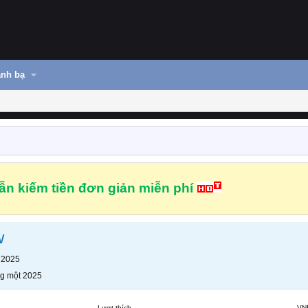
nh bạ
n kiếm tiền đơn giản miễn phí
w
 2025
g một 2025
Lượt thích
VN