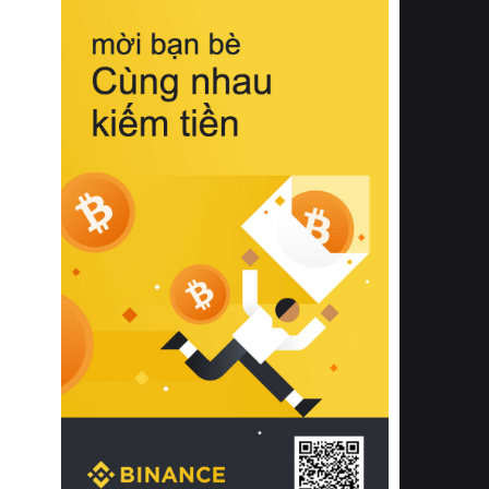
biệt từ bề mặt vải mềm mịn, khả năng
thoáng khí tuyệt vời cho đến độ đàn
hồi chuẩn xác của phần đệm nâng đỡ
cột sống.
Bên cạnh đó, việc lựa chọn các dòng
sản phẩm đạt chuẩn chất lượng quốc
tế còn giúp ngăn ngừa tình trạng kích
ứng da, hạn chế sự phát triển của vi
khuẩn và nấm mốc trong điều kiện
thời tiết nóng ẩm. Bạn có thể tìm hiểu
thêm các nghiên cứu khoa học về tác
động của giấc ngủ và môi trường
phòng ngủ đối với sức khỏe con
người tại Sleep Foundation (External
Link) để có cái nhìn toàn diện hơn.
2. Các tiêu chí vàng khi lựa chọn
chăn ga gối đệm cao cấp cho phòng
ngủ
Để sở hữu một bộ chăn ga gối đệm
cao cấp hoàn hảo cả về thẩm mỹ lẫn
công năng, người tiêu dùng cần cân
nhắc kỹ lưỡng các tiêu chí quan trọng