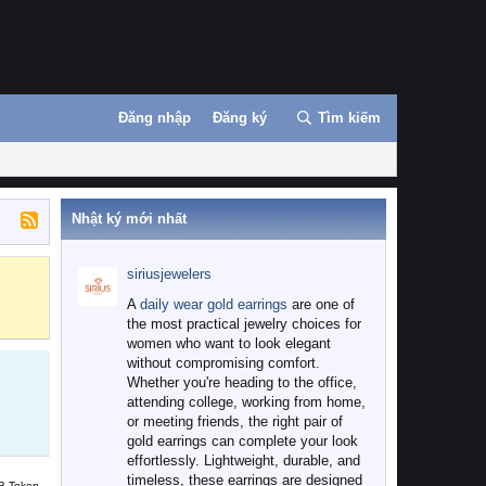
Đăng nhập
Đăng ký
Tìm kiếm
Nhật ký mới nhất
siriusjewelers
Binance
MEXC
A
daily wear gold earrings
are one of
the most practical jewelry choices for
women who want to look elegant
without compromising comfort.
Whether you're heading to the office,
attending college, working from home,
or meeting friends, the right pair of
gold earrings can complete your look
effortlessly. Lightweight, durable, and
timeless, these earrings are designed
B Token