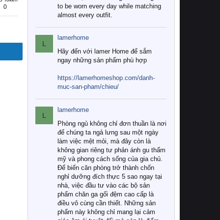
to be worn every day while matching
0
almost every outfit.
lamerhome
L
Hãy đến với lamer Home để sắm
ngay những sản phẩm phù hợp
https://lamerhomeshop.com/danh-
muc-san-pham/chieu/
lamerhome
L
Phòng ngủ không chỉ đơn thuần là nơi
để chúng ta ngả lưng sau một ngày
làm việc mệt mỏi, mà đây còn là
không gian riêng tư phản ánh gu thẩm
mỹ và phong cách sống của gia chủ.
Để biến căn phòng trở thành chốn
nghỉ dưỡng đích thực 5 sao ngay tại
nhà, việc đầu tư vào các bộ sản
phẩm chăn ga gối đệm cao cấp là
điều vô cùng cần thiết. Những sản
phẩm này không chỉ mang lại cảm