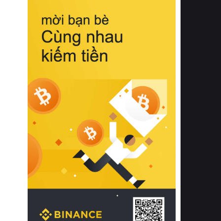
biệt từ bề mặt vải mềm mịn, khả năng
thoáng khí tuyệt vời cho đến độ đàn
hồi chuẩn xác của phần đệm nâng đỡ
cột sống.
Bên cạnh đó, việc lựa chọn các dòng
sản phẩm đạt chuẩn chất lượng quốc
tế còn giúp ngăn ngừa tình trạng kích
ứng da, hạn chế sự phát triển của vi
khuẩn và nấm mốc trong điều kiện
thời tiết nóng ẩm. Bạn có thể tìm hiểu
thêm các nghiên cứu khoa học về tác
động của giấc ngủ và môi trường
phòng ngủ đối với sức khỏe con
người tại Sleep Foundation (External
Link) để có cái nhìn toàn diện hơn.
2. Các tiêu chí vàng khi lựa chọn
chăn ga gối đệm cao cấp cho phòng
ngủ
Để sở hữu một bộ chăn ga gối đệm
cao cấp hoàn hảo cả về thẩm mỹ lẫn
công năng, người tiêu dùng cần cân
nhắc kỹ lưỡng các tiêu chí quan trọng