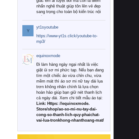
giác êm ái tuyệt đối mà còn là điểm
nhấn nghệ thuật giúp tôn lên vẻ đẹp
sang trọng cho toàn bộ kiến trúc nội
thất.
yt1syoutube
Tuy nhiên, giữa thị trường đa dạng
Y
với vô vàn thương hiệu và mẫu mã
https://www-yt1s.click/youtube-to-
như hiện nay, làm thế nào để chọn
mp3/
được những bộ chăn ga gối đệm cao
cấp thực sự chất lượng, phù hợp với
equinoxmode
khí hậu và nhu cầu sử dụng của gia
đình? Hãy cùng chúng tôi đi tìm lời
Đi làm hàng ngày ngại nhất là việc
giải đáp chi tiết qua bài viết dưới đây.
giặt ủi sơ mi phức tạp. Nếu bạn đang
tìm một chiếc áo vừa chỉn chu, vừa
1. Tại sao các gia đình hiện đại lại ưa
mềm mát thì áo sơ mi nữ tay dài lụa
chuộng chăn ga gối đệm cao cấp?
trơn không nhăn chính là lựa chọn
hoàn hảo giúp bạn giữ nét thanh lịch
Khác với các dòng sản phẩm thông
cả ngày dài. Xem chi tiết mẫu áo tại:
thường, những bộ chăn ga gối đệm
Link: Https: //equinoxmode.
cao cấp trải qua quy trình sản xuất
Store/shop/ao-so-mi-nu-tay-dai-
nghiêm ngặt từ khâu chọn lọc nguyên
cong-so-thanh-lich-quy-phaichat-
liệu tự nhiên đến công nghệ dệt
vai-lua-tronkhong-nhanthoang-mat/
nhuộm hiện đại không chứa hóa chất
độc hại. Khi sử dụng dòng sản phẩm
này, bạn sẽ cảm nhận rõ rệt sự khác