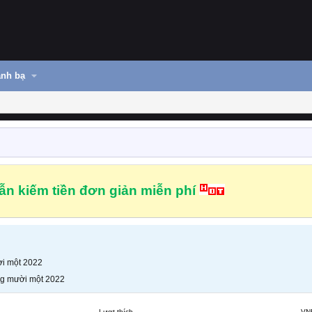
nh bạ
n kiếm tiền đơn giản miễn phí
i một 2022
g mười một 2022
Lượt thích
VN