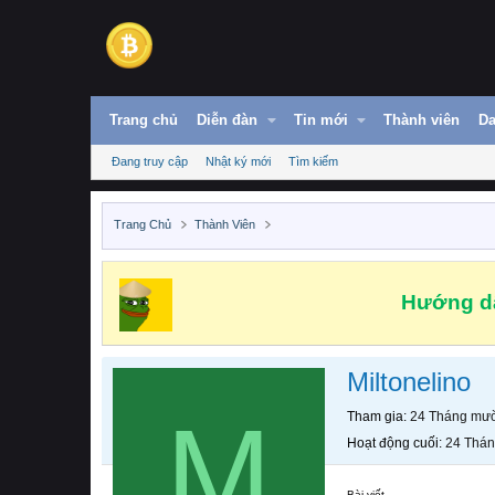
Trang chủ
Diễn đàn
Tin mới
Thành viên
Da
Đang truy cập
Nhật ký mới
Tìm kiếm
Trang Chủ
Thành Viên
Hướng dẫ
Miltonelino
M
Tham gia
24 Tháng mườ
Hoạt động cuối
24 Thán
Bài viết