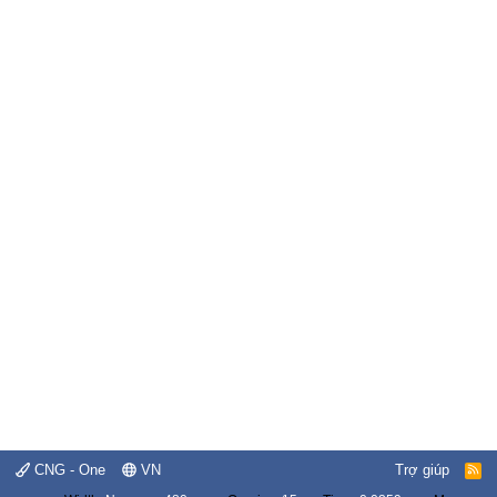
CNG - One
VN
Trợ giúp
R
S