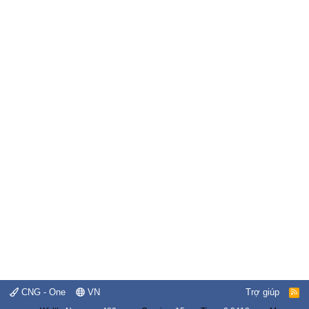
CNG - One
VN
Trợ giúp
R
S