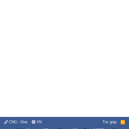
CNG - One
VN
Trợ giúp
R
S