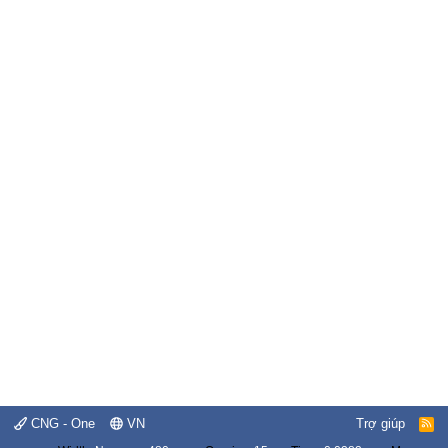
CNG - One
VN
Trợ giúp
R
S