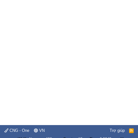
CNG - One
VN
Trợ giúp
R
S