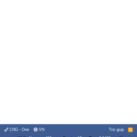
CNG - One
VN
Trợ giúp
R
S